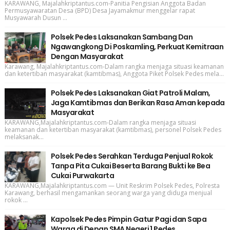
KARAWANG, Majalahkriptantus.com-Panitia Pengisian Anggota Badan
Permusyawaratan Desa (BPD) Desa Jayamakmur menggelar rapat
Musyawarah Dusun ...
Polsek Pedes Laksanakan Sambang Dan
Ngawangkong Di Poskamling, Perkuat Kemitraan
Dengan Masyarakat
Karawang, Majalahkriptantus.com-Dalam rangka menjaga situasi keamanan
dan ketertiban masyarakat (kamtibmas), Anggota Piket Polsek Pedes mela...
Polsek Pedes Laksanakan Giat Patroli Malam,
Jaga Kamtibmas dan Berikan Rasa Aman kepada
Masyarakat
KARAWANG,Majalahkriptantus.com-Dalam rangka menjaga situasi
keamanan dan ketertiban masyarakat (kamtibmas), personel Polsek Pedes
melaksanak...
Polsek Pedes Serahkan Terduga Penjual Rokok
Tanpa Pita Cukai Beserta Barang Bukti ke Bea
Cukai Purwakarta
KARAWANG,Majalahkriptantus.com — Unit Reskrim Polsek Pedes, Polresta
Karawang, berhasil mengamankan seorang warga yang diduga menjual
rokok ...
Kapolsek Pedes Pimpin Gatur Pagi dan Sapa
Warga di Depan SMA Negeri 1 Pedes