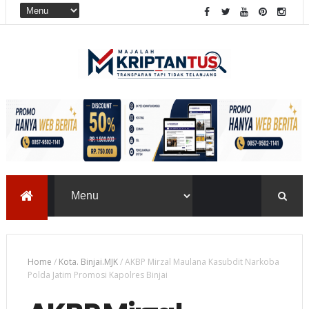
Home
/
Kota. Binjai.MJK
/
AKBP Mirzal Maulana Kasubdit Narkoba
Polda Jatim Promosi Kapolres Binjai