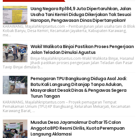
Uang Negara Rp184,9 Juta Dipertaruhkan, Jalan
Usaha Tani Kemiri Diduga Dikerjakan Tak Sesuai
Harapan, Pengawasan Dinas Dipertanyakan!
KARAWANG, Majalahkriptantus.com – Pembangunan jalan usaha tani di Blok
Kobak Banyu, Desa Kemiri, Kecamatan Jayakerta, Kabupaten Karawang,
me...
Wakil Walikota Binjai Pastikan Proses Pengerjaan
Jalan Teladan Dimulai Agustus
Binjai-Majalahkriptantus.com-Wakil Walikota Binjai, Hasanul
Jihadi pastikan proses pengerjaan Jalan Teladan dan Pasar
Tavip Binjai dimulai b...
Pemagaran TPU Bangkuang Diduga Asal Jadi:
Batu Kali Langsung Ditanjap Tanpa Adukan,
Masyarakat Desak Dinas & Pengawas Segera
Turun Tangan
KARAWANG, Majalahkriptantus.com – Proyek pemagaran Tempat
Pemakaman Umum (TPU) KP Bangkuang, Kelurahan Mekarjati, Kecamatan
Karawang Barat, ...
Musdus Desa Jayamakmur Daftar 15 Calon
Anggota BPD Resmi Dirilis, Kuota Perempuan
Langsung Aklamasi