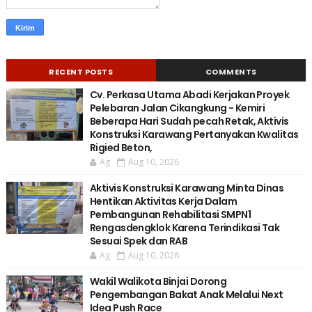
RECENT POSTS
COMMENTS
Cv. Perkasa Utama Abadi Kerjakan Proyek
Pelebaran Jalan Cikangkung - Kemiri
Beberapa Hari Sudah pecah Retak, Aktivis
Konstruksi Karawang Pertanyakan Kwalitas
Rigied Beton,
Ag
Aug 10, 2026
Aktivis Konstruksi Karawang Minta Dinas
Hentikan Aktivitas Kerja Dalam
Pembangunan Rehabilitasi SMPN1
Rengasdengklok Karena Terindikasi Tak
Sesuai Spek dan RAB
Ag
Aug 10, 2026
Wakil Walikota Binjai Dorong
Pengembangan Bakat Anak Melalui Next
Idea Push Race