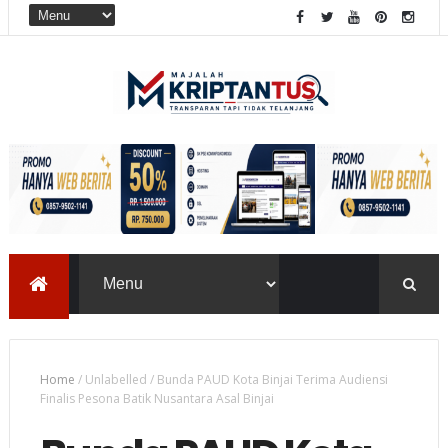
Home
/
Unlabelled
/
Bunda PAUD Kota Binjai Terima Audiensi
Finalis Pesona Batik Nusantara Asal Binjai