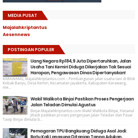
MEDIA PUSAT
Majalahkriptantus
Aesennews
POSTINGAN POPULER
Uang Negara Rp184,9 Juta Dipertaruhkan, Jalan
Usaha Tani Kemiri Diduga Dikerjakan Tak Sesuai
Harapan, Pengawasan Dinas Dipertanyakan!
KARAWANG, Majalahkriptantus.com – Pembangunan jalan usaha tani di Blok
Kobak Banyu, Desa Kemiri, Kecamatan Jayakerta, Kabupaten Karawang,
me...
Wakil Walikota Binjai Pastikan Proses Pengerjaan
Jalan Teladan Dimulai Agustus
Binjai-Majalahkriptantus.com-Wakil Walikota Binjai, Hasanul
Jihadi pastikan proses pengerjaan Jalan Teladan dan Pasar
Tavip Binjai dimulai b...
Pemagaran TPU Bangkuang Diduga Asal Jadi:
Batu Kali Langsung Ditanjap Tanpa Adukan,