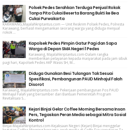
Polsek Pedes Serahkan Terduga Penjual Rokok
Tanpa Pita Cukai Beserta Barang Bukti ke Bea
Cukai Purwakarta
KARAWANG,Majalahkriptantus.com — Unit Reskrim Polsek Pedes, Polresta
Karawang, berhasil mengamankan seorang warga yang diduga menjual
rokok ...
Kapolsek Pedes Pimpin Gatur Pagi dan Sapa
Warga di Depan SMA Negeri 1 Pedes
Karawang, Majalahkriptantus.com-Dalam rangka
memberikan pelayanan kepada masyarakat pada jam sibuk
pagi hari, Kapolsek Pedes AKP Wasis SH, M...
Diduga Gunakan Besi Tulangan Tak Sesuai
Spesifikasi, Pembangunan PAUD Minhajul Falah
Disorot
Karawang, Majalahkriptantus.com- Pekerjaan pembangunan Pos PAUD
Minhajul Falah yang bersumber dari Bantuan Pemerintah Program
Revitalisasi S...
Kejari Binjai Gelar Coffee Morning Bersama Insan
Pers, Tegaskan Peran Media sebagai Mitra Sosial
Kontrol
Binjai-Majalahkriptantus.com-Kejaksaan Negeri (Kejari) Binjai menggelar
kegiatan Coffee Morning bersama awak media di Coffe Day seputaran Ta...