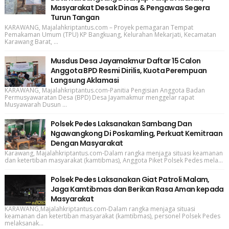
Masyarakat Desak Dinas & Pengawas Segera
Turun Tangan
KARAWANG, Majalahkriptantus.com – Proyek pemagaran Tempat
Pemakaman Umum (TPU) KP Bangkuang, Kelurahan Mekarjati, Kecamatan
Karawang Barat, ...
Musdus Desa Jayamakmur Daftar 15 Calon
Anggota BPD Resmi Dirilis, Kuota Perempuan
Langsung Aklamasi
KARAWANG, Majalahkriptantus.com-Panitia Pengisian Anggota Badan
Permusyawaratan Desa (BPD) Desa Jayamakmur menggelar rapat
Musyawarah Dusun ...
Polsek Pedes Laksanakan Sambang Dan
Ngawangkong Di Poskamling, Perkuat Kemitraan
Dengan Masyarakat
Karawang, Majalahkriptantus.com-Dalam rangka menjaga situasi keamanan
dan ketertiban masyarakat (kamtibmas), Anggota Piket Polsek Pedes mela...
Polsek Pedes Laksanakan Giat Patroli Malam,
Jaga Kamtibmas dan Berikan Rasa Aman kepada
Masyarakat
KARAWANG,Majalahkriptantus.com-Dalam rangka menjaga situasi
keamanan dan ketertiban masyarakat (kamtibmas), personel Polsek Pedes
melaksanak...