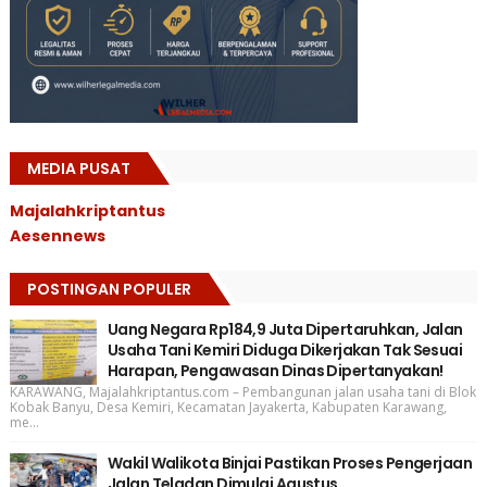
MEDIA PUSAT
Majalahkriptantus
Aesennews
POSTINGAN POPULER
Uang Negara Rp184,9 Juta Dipertaruhkan, Jalan
Usaha Tani Kemiri Diduga Dikerjakan Tak Sesuai
Harapan, Pengawasan Dinas Dipertanyakan!
KARAWANG, Majalahkriptantus.com – Pembangunan jalan usaha tani di Blok
Kobak Banyu, Desa Kemiri, Kecamatan Jayakerta, Kabupaten Karawang,
me...
Wakil Walikota Binjai Pastikan Proses Pengerjaan
Jalan Teladan Dimulai Agustus