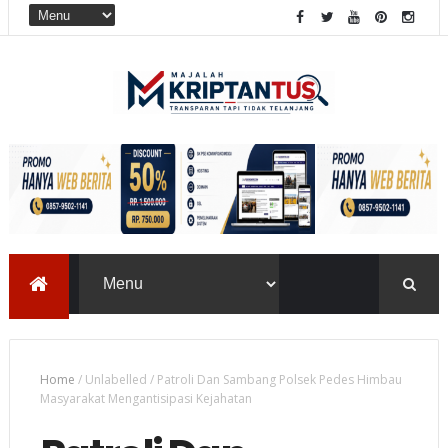
Home
/
Unlabelled
/
Patroli Dan Sambang Polsek Pedes Himbau
Masyarakat Mengantisipasi Kejahatan