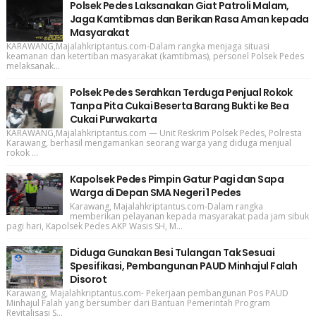
Polsek Pedes Laksanakan Giat Patroli Malam,
Jaga Kamtibmas dan Berikan Rasa Aman kepada
Masyarakat
KARAWANG,Majalahkriptantus.com-Dalam rangka menjaga situasi
keamanan dan ketertiban masyarakat (kamtibmas), personel Polsek Pedes
melaksanak...
Polsek Pedes Serahkan Terduga Penjual Rokok
Tanpa Pita Cukai Beserta Barang Bukti ke Bea
Cukai Purwakarta
KARAWANG,Majalahkriptantus.com — Unit Reskrim Polsek Pedes, Polresta
Karawang, berhasil mengamankan seorang warga yang diduga menjual
rokok ...
Kapolsek Pedes Pimpin Gatur Pagi dan Sapa
Warga di Depan SMA Negeri 1 Pedes
Karawang, Majalahkriptantus.com-Dalam rangka
memberikan pelayanan kepada masyarakat pada jam sibuk
pagi hari, Kapolsek Pedes AKP Wasis SH, M...
Diduga Gunakan Besi Tulangan Tak Sesuai
Spesifikasi, Pembangunan PAUD Minhajul Falah
Disorot
Karawang, Majalahkriptantus.com- Pekerjaan pembangunan Pos PAUD
Minhajul Falah yang bersumber dari Bantuan Pemerintah Program
Revitalisasi S...