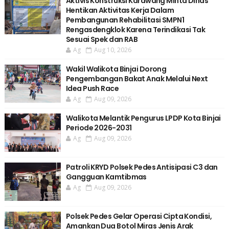
Aktivis Konstruksi Karawang Minta Dinas
Hentikan Aktivitas Kerja Dalam
Pembangunan Rehabilitasi SMPN1
Rengasdengklok Karena Terindikasi Tak
Sesuai Spek dan RAB
Ag
Aug 10, 2026
Wakil Walikota Binjai Dorong
Pengembangan Bakat Anak Melalui Next
Idea Push Race
Ag
Aug 09, 2026
Walikota Melantik Pengurus LPDP Kota Binjai
Periode 2026-2031
Ag
Aug 09, 2026
Patroli KRYD Polsek Pedes Antisipasi C3 dan
Gangguan Kamtibmas
Ag
Aug 09, 2026
Polsek Pedes Gelar Operasi Cipta Kondisi,
Amankan Dua Botol Miras Jenis Arak