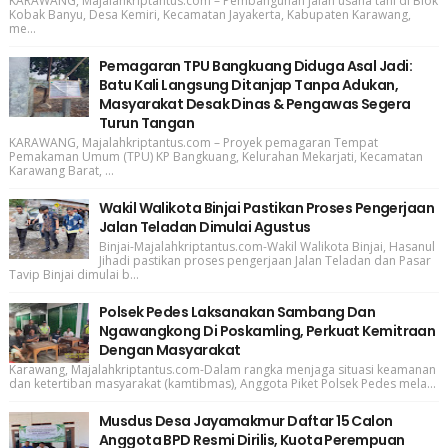
KARAWANG, Majalahkriptantus.com – Pembangunan jalan usaha tani di Blok
Kobak Banyu, Desa Kemiri, Kecamatan Jayakerta, Kabupaten Karawang,
me...
Pemagaran TPU Bangkuang Diduga Asal Jadi:
Batu Kali Langsung Ditanjap Tanpa Adukan,
Masyarakat Desak Dinas & Pengawas Segera
Turun Tangan
KARAWANG, Majalahkriptantus.com – Proyek pemagaran Tempat
Pemakaman Umum (TPU) KP Bangkuang, Kelurahan Mekarjati, Kecamatan
Karawang Barat, ...
Wakil Walikota Binjai Pastikan Proses Pengerjaan
Jalan Teladan Dimulai Agustus
Binjai-Majalahkriptantus.com-Wakil Walikota Binjai, Hasanul
Jihadi pastikan proses pengerjaan Jalan Teladan dan Pasar
Tavip Binjai dimulai b...
Polsek Pedes Laksanakan Sambang Dan
Ngawangkong Di Poskamling, Perkuat Kemitraan
Dengan Masyarakat
Karawang, Majalahkriptantus.com-Dalam rangka menjaga situasi keamanan
dan ketertiban masyarakat (kamtibmas), Anggota Piket Polsek Pedes mela...
Musdus Desa Jayamakmur Daftar 15 Calon
Anggota BPD Resmi Dirilis, Kuota Perempuan