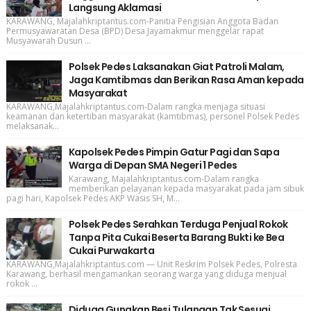
Langsung Aklamasi
KARAWANG, Majalahkriptantus.com-Panitia Pengisian Anggota Badan
Permusyawaratan Desa (BPD) Desa Jayamakmur menggelar rapat
Musyawarah Dusun ...
Polsek Pedes Laksanakan Giat Patroli Malam,
Jaga Kamtibmas dan Berikan Rasa Aman kepada
Masyarakat
KARAWANG,Majalahkriptantus.com-Dalam rangka menjaga situasi
keamanan dan ketertiban masyarakat (kamtibmas), personel Polsek Pedes
melaksanak...
Kapolsek Pedes Pimpin Gatur Pagi dan Sapa
Warga di Depan SMA Negeri 1 Pedes
Karawang, Majalahkriptantus.com-Dalam rangka
memberikan pelayanan kepada masyarakat pada jam sibuk
pagi hari, Kapolsek Pedes AKP Wasis SH, M...
Polsek Pedes Serahkan Terduga Penjual Rokok
Tanpa Pita Cukai Beserta Barang Bukti ke Bea
Cukai Purwakarta
KARAWANG,Majalahkriptantus.com — Unit Reskrim Polsek Pedes, Polresta
Karawang, berhasil mengamankan seorang warga yang diduga menjual
rokok ...
Diduga Gunakan Besi Tulangan Tak Sesuai