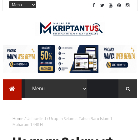
Home
/
Unlabelled
/
Ucapan Selamat Tahun Baru Islam 1
Muharam 1448 H