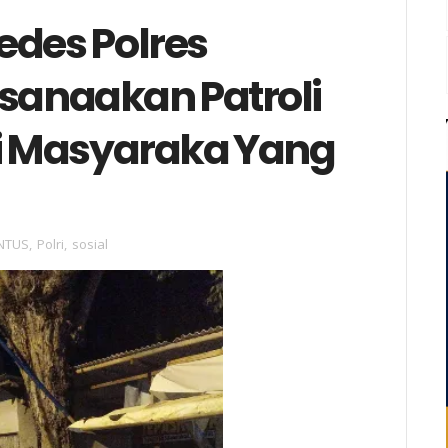
edes Polres
anaakan Patroli
i Masyaraka Yang
NTUS
,
Polri
,
sosial