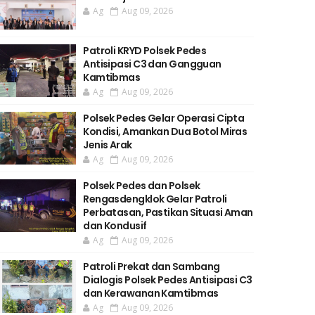
Ag
Aug 09, 2026
Patroli KRYD Polsek Pedes
Antisipasi C3 dan Gangguan
Kamtibmas
Ag
Aug 09, 2026
Polsek Pedes Gelar Operasi Cipta
Kondisi, Amankan Dua Botol Miras
Jenis Arak
Ag
Aug 09, 2026
Polsek Pedes dan Polsek
Rengasdengklok Gelar Patroli
Perbatasan, Pastikan Situasi Aman
dan Kondusif
Ag
Aug 09, 2026
Patroli Prekat dan Sambang
Dialogis Polsek Pedes Antisipasi C3
dan Kerawanan Kamtibmas
Ag
Aug 09, 2026