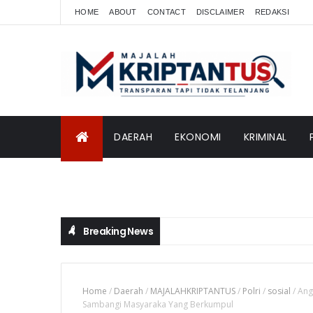
HOME
ABOUT
CONTACT
DISCLAIMER
REDAKSI
DAERAH
EKONOMI
KRIMINAL
INTERNASIONAL
Breaking News
Home
/
Daerah
/
MAJALAHKRIPTANTUS
/
Polri
/
sosial
/
Ang
Sambangi Masyaraka Yang Berkumpul