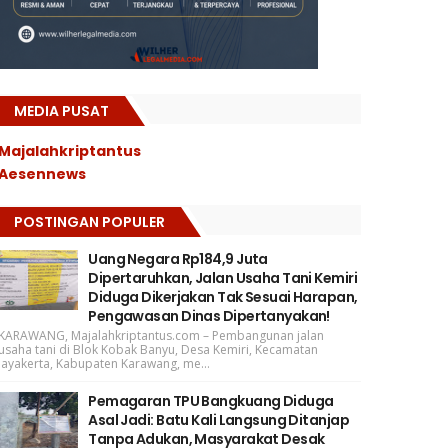
MEDIA PUSAT
Majalahkriptantus
Aesennews
POSTINGAN POPULER
Uang Negara Rp184,9 Juta
Dipertaruhkan, Jalan Usaha Tani Kemiri
Diduga Dikerjakan Tak Sesuai Harapan,
Pengawasan Dinas Dipertanyakan!
KARAWANG, Majalahkriptantus.com – Pembangunan jalan
usaha tani di Blok Kobak Banyu, Desa Kemiri, Kecamatan
Jayakerta, Kabupaten Karawang, me...
Pemagaran TPU Bangkuang Diduga
Asal Jadi: Batu Kali Langsung Ditanjap
Tanpa Adukan, Masyarakat Desak