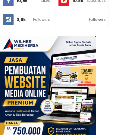
10,9k
10.8k
Likes
Subscribes
3,6k
Followers
Followers