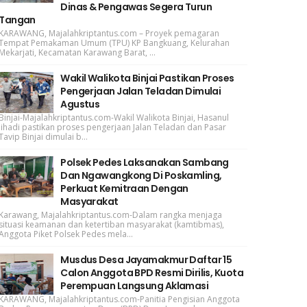
Dinas & Pengawas Segera Turun
Tangan
KARAWANG, Majalahkriptantus.com – Proyek pemagaran
Tempat Pemakaman Umum (TPU) KP Bangkuang, Kelurahan
Mekarjati, Kecamatan Karawang Barat, ...
Wakil Walikota Binjai Pastikan Proses
Pengerjaan Jalan Teladan Dimulai
Agustus
Binjai-Majalahkriptantus.com-Wakil Walikota Binjai, Hasanul
Jihadi pastikan proses pengerjaan Jalan Teladan dan Pasar
Tavip Binjai dimulai b...
Polsek Pedes Laksanakan Sambang
Dan Ngawangkong Di Poskamling,
Perkuat Kemitraan Dengan
Masyarakat
Karawang, Majalahkriptantus.com-Dalam rangka menjaga
situasi keamanan dan ketertiban masyarakat (kamtibmas),
Anggota Piket Polsek Pedes mela...
Musdus Desa Jayamakmur Daftar 15
Calon Anggota BPD Resmi Dirilis, Kuota
Perempuan Langsung Aklamasi
KARAWANG, Majalahkriptantus.com-Panitia Pengisian Anggota