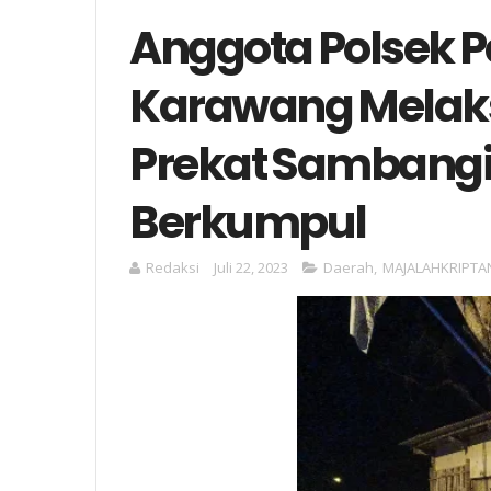
Anggota Polsek P
Karawang Melaks
Prekat Sambang
Berkumpul
Redaksi
Juli 22, 2023
Daerah
,
MAJALAHKRIPTA