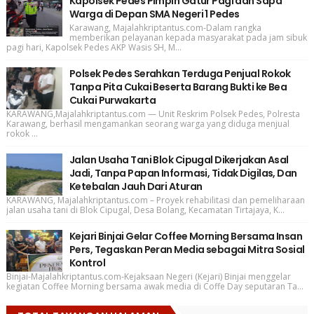
Kapolsek Pedes Pimpin Gatur Pagi dan Sapa
Warga di Depan SMA Negeri 1 Pedes
Karawang, Majalahkriptantus.com-Dalam rangka
memberikan pelayanan kepada masyarakat pada jam sibuk
pagi hari, Kapolsek Pedes AKP Wasis SH, M...
Polsek Pedes Serahkan Terduga Penjual Rokok
Tanpa Pita Cukai Beserta Barang Bukti ke Bea
Cukai Purwakarta
KARAWANG,Majalahkriptantus.com — Unit Reskrim Polsek Pedes, Polresta
Karawang, berhasil mengamankan seorang warga yang diduga menjual
rokok ...
Jalan Usaha Tani Blok Cipugal Dikerjakan Asal
Jadi, Tanpa Papan Informasi, Tidak Digilas, Dan
Ketebalan Jauh Dari Aturan
KARAWANG, Majalahkriptantus.com – Proyek rehabilitasi dan pemeliharaan
jalan usaha tani di Blok Cipugal, Desa Bolang, Kecamatan Tirtajaya, K...
Kejari Binjai Gelar Coffee Morning Bersama Insan
Pers, Tegaskan Peran Media sebagai Mitra Sosial
Kontrol
Binjai-Majalahkriptantus.com-Kejaksaan Negeri (Kejari) Binjai menggelar
kegiatan Coffee Morning bersama awak media di Coffe Day seputaran Ta...