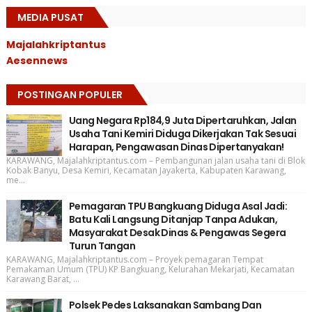
MEDIA PUSAT
Majalahkriptantus
Aesennews
POSTINGAN POPULER
Uang Negara Rp184,9 Juta Dipertaruhkan, Jalan
Usaha Tani Kemiri Diduga Dikerjakan Tak Sesuai
Harapan, Pengawasan Dinas Dipertanyakan!
KARAWANG, Majalahkriptantus.com – Pembangunan jalan usaha tani di Blok
Kobak Banyu, Desa Kemiri, Kecamatan Jayakerta, Kabupaten Karawang,
me...
Pemagaran TPU Bangkuang Diduga Asal Jadi:
Batu Kali Langsung Ditanjap Tanpa Adukan,
Masyarakat Desak Dinas & Pengawas Segera
Turun Tangan
KARAWANG, Majalahkriptantus.com – Proyek pemagaran Tempat
Pemakaman Umum (TPU) KP Bangkuang, Kelurahan Mekarjati, Kecamatan
Karawang Barat, ...
Polsek Pedes Laksanakan Sambang Dan