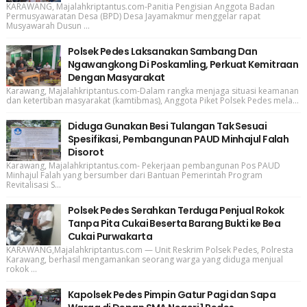
KARAWANG, Majalahkriptantus.com-Panitia Pengisian Anggota Badan
Permusyawaratan Desa (BPD) Desa Jayamakmur menggelar rapat
Musyawarah Dusun ...
Polsek Pedes Laksanakan Sambang Dan
Ngawangkong Di Poskamling, Perkuat Kemitraan
Dengan Masyarakat
Karawang, Majalahkriptantus.com-Dalam rangka menjaga situasi keamanan
dan ketertiban masyarakat (kamtibmas), Anggota Piket Polsek Pedes mela...
Diduga Gunakan Besi Tulangan Tak Sesuai
Spesifikasi, Pembangunan PAUD Minhajul Falah
Disorot
Karawang, Majalahkriptantus.com- Pekerjaan pembangunan Pos PAUD
Minhajul Falah yang bersumber dari Bantuan Pemerintah Program
Revitalisasi S...
Polsek Pedes Serahkan Terduga Penjual Rokok
Tanpa Pita Cukai Beserta Barang Bukti ke Bea
Cukai Purwakarta
KARAWANG,Majalahkriptantus.com — Unit Reskrim Polsek Pedes, Polresta
Karawang, berhasil mengamankan seorang warga yang diduga menjual
rokok ...
Kapolsek Pedes Pimpin Gatur Pagi dan Sapa