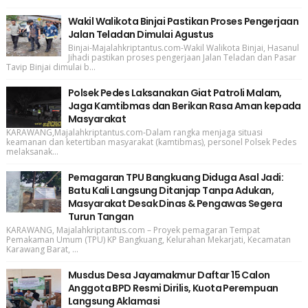
Wakil Walikota Binjai Pastikan Proses Pengerjaan
Jalan Teladan Dimulai Agustus
Binjai-Majalahkriptantus.com-Wakil Walikota Binjai, Hasanul
Jihadi pastikan proses pengerjaan Jalan Teladan dan Pasar
Tavip Binjai dimulai b...
Polsek Pedes Laksanakan Giat Patroli Malam,
Jaga Kamtibmas dan Berikan Rasa Aman kepada
Masyarakat
KARAWANG,Majalahkriptantus.com-Dalam rangka menjaga situasi
keamanan dan ketertiban masyarakat (kamtibmas), personel Polsek Pedes
melaksanak...
Pemagaran TPU Bangkuang Diduga Asal Jadi:
Batu Kali Langsung Ditanjap Tanpa Adukan,
Masyarakat Desak Dinas & Pengawas Segera
Turun Tangan
KARAWANG, Majalahkriptantus.com – Proyek pemagaran Tempat
Pemakaman Umum (TPU) KP Bangkuang, Kelurahan Mekarjati, Kecamatan
Karawang Barat, ...
Musdus Desa Jayamakmur Daftar 15 Calon
Anggota BPD Resmi Dirilis, Kuota Perempuan
Langsung Aklamasi