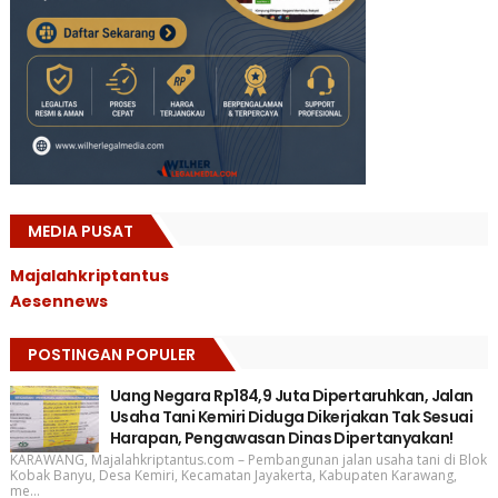
MEDIA PUSAT
Majalahkriptantus
Aesennews
POSTINGAN POPULER
Uang Negara Rp184,9 Juta Dipertaruhkan, Jalan
Usaha Tani Kemiri Diduga Dikerjakan Tak Sesuai
Harapan, Pengawasan Dinas Dipertanyakan!
KARAWANG, Majalahkriptantus.com – Pembangunan jalan usaha tani di Blok
Kobak Banyu, Desa Kemiri, Kecamatan Jayakerta, Kabupaten Karawang,
me...