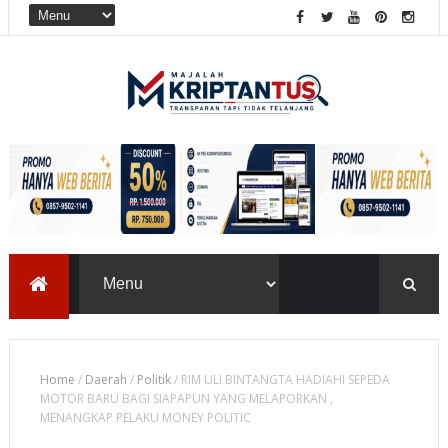
Home
/
Daerah
/
Politik
/
RIM ULI BINTANGTA HADIAHI SEPEDA
MOTOR BARU BAGI SIAPAPUN YANG MELAPORKAN ,
MENANGKAP PELAKU MONEY POLITIC