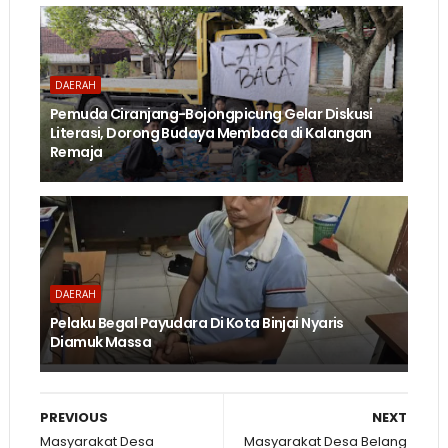
DAERAH
Pemuda Ciranjang-Bojongpicung Gelar Diskusi
Literasi, Dorong Budaya Membaca di Kalangan
Remaja
DAERAH
Pelaku Begal Payudara Di Kota Binjai Nyaris
Diamuk Massa
PREVIOUS
NEXT
Masyarakat Desa
Masyarakat Desa Belang