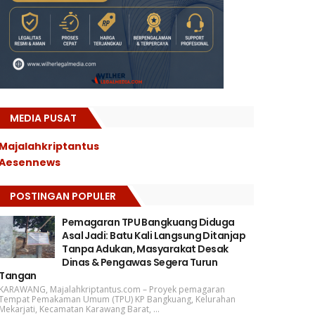
MEDIA PUSAT
Majalahkriptantus
Aesennews
POSTINGAN POPULER
Pemagaran TPU Bangkuang Diduga
Asal Jadi: Batu Kali Langsung Ditanjap
Tanpa Adukan, Masyarakat Desak
Dinas & Pengawas Segera Turun
Tangan
KARAWANG, Majalahkriptantus.com – Proyek pemagaran
Tempat Pemakaman Umum (TPU) KP Bangkuang, Kelurahan
Mekarjati, Kecamatan Karawang Barat, ...