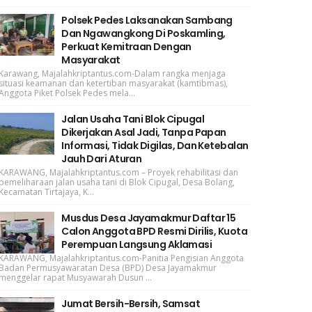
Polsek Pedes Laksanakan Sambang
Dan Ngawangkong Di Poskamling,
Perkuat Kemitraan Dengan
Masyarakat
Karawang, Majalahkriptantus.com-Dalam rangka menjaga
situasi keamanan dan ketertiban masyarakat (kamtibmas),
Anggota Piket Polsek Pedes mela...
Jalan Usaha Tani Blok Cipugal
Dikerjakan Asal Jadi, Tanpa Papan
Informasi, Tidak Digilas, Dan Ketebalan
Jauh Dari Aturan
KARAWANG, Majalahkriptantus.com – Proyek rehabilitasi dan
pemeliharaan jalan usaha tani di Blok Cipugal, Desa Bolang,
Kecamatan Tirtajaya, K...
Musdus Desa Jayamakmur Daftar 15
Calon Anggota BPD Resmi Dirilis, Kuota
Perempuan Langsung Aklamasi
KARAWANG, Majalahkriptantus.com-Panitia Pengisian Anggota
Badan Permusyawaratan Desa (BPD) Desa Jayamakmur
menggelar rapat Musyawarah Dusun ...
Jumat Bersih-Bersih, Samsat