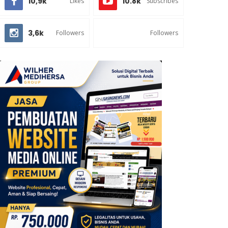
10,9k
10.8k
Likes
Subscribes
3,6k
Followers
Followers