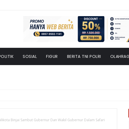
POLITIK
SOSIAL
FIGUR
BERITA TNI POLRI
OLAHRA
likota Binjai Sambut Gubernur Dan Wakil Gubernur Dalam Safari