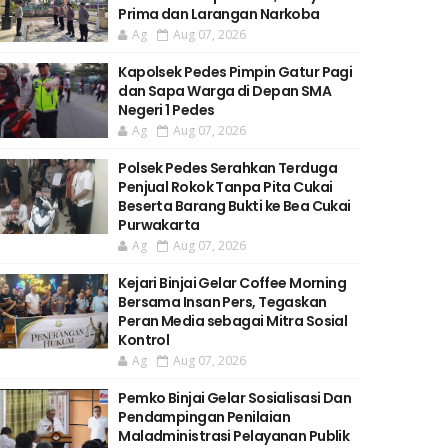
Prima dan Larangan Narkoba
Ag
Aug 07, 2026
Kapolsek Pedes Pimpin Gatur Pagi
dan Sapa Warga di Depan SMA
Negeri 1 Pedes
Ag
Aug 07, 2026
Polsek Pedes Serahkan Terduga
Penjual Rokok Tanpa Pita Cukai
Beserta Barang Bukti ke Bea Cukai
Purwakarta
Ag
Aug 07, 2026
Kejari Binjai Gelar Coffee Morning
Bersama Insan Pers, Tegaskan
Peran Media sebagai Mitra Sosial
Kontrol
Ag
Aug 07, 2026
Pemko Binjai Gelar Sosialisasi Dan
Pendampingan Penilaian
Maladministrasi Pelayanan Publik