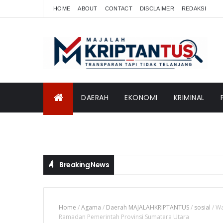
HOME
ABOUT
CONTACT
DISCLAIMER
REDAKSI
DAERAH
EKONOMI
KRIMINAL
INTERNASIONAL
Breaking News
Home
/
Agama
/
Daerah MAJALAHKRIPTANTUS
/
sosial
/
Wa
Ramadan Pemerintah Provinsi Sumatera Utara