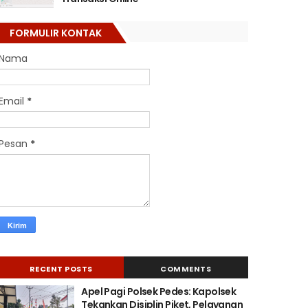
FORMULIR KONTAK
Nama
Email
*
Pesan
*
RECENT POSTS
COMMENTS
Apel Pagi Polsek Pedes: Kapolsek
Tekankan Disiplin Piket, Pelayanan