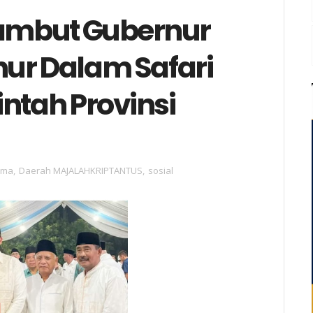
Sambut Gubernur
ur Dalam Safari
tah Provinsi
ama
,
Daerah MAJALAHKRIPTANTUS
,
sosial