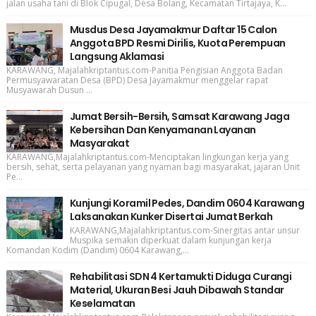
jalan usaha tani di Blok Cipugal, Desa Bolang, Kecamatan Tirtajaya, K...
Musdus Desa Jayamakmur Daftar 15 Calon
Anggota BPD Resmi Dirilis, Kuota Perempuan
Langsung Aklamasi
KARAWANG, Majalahkriptantus.com-Panitia Pengisian Anggota Badan
Permusyawaratan Desa (BPD) Desa Jayamakmur menggelar rapat
Musyawarah Dusun ...
Jumat Bersih-Bersih, Samsat Karawang Jaga
Kebersihan Dan Kenyamanan Layanan
Masyarakat
KARAWANG,Majalahkriptantus.com-Menciptakan lingkungan kerja yang
bersih, sehat, serta pelayanan yang nyaman bagi masyarakat, jajaran Unit
Pe...
Kunjungi Koramil Pedes, Dandim 0604 Karawang
Laksanakan Kunker Disertai Jumat Berkah
KARAWANG,Majalahkriptantus.com-Sinergitas antar unsur
Muspika semakin diperkuat dalam kunjungan kerja
Komandan Kodim (Dandim) 0604 Karawang,...
Rehabilitasi SDN 4 Kertamukti Diduga Curangi
Material, Ukuran Besi Jauh Dibawah Standar
Keselamatan