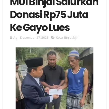
MUI Binjai Salurkan
Donasi Rp75 Juta
Ke Gayo Lues
Ag
Desember 27, 2025
Kota. Binjai.MJK