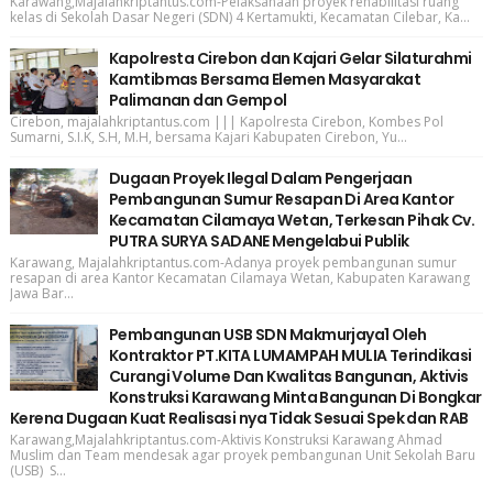
Karawang,Majalahkriptantus.com-Pelaksanaan proyek rehabilitasi ruang
kelas di Sekolah Dasar Negeri (SDN) 4 Kertamukti, Kecamatan Cilebar, Ka...
Kapolresta Cirebon dan Kajari Gelar Silaturahmi
Kamtibmas Bersama Elemen Masyarakat
Palimanan dan Gempol
Cirebon, majalahkriptantus.com ||| Kapolresta Cirebon, Kombes Pol
Sumarni, S.I.K, S.H, M.H, bersama Kajari Kabupaten Cirebon, Yu...
Dugaan Proyek Ilegal Dalam Pengerjaan
Pembangunan Sumur Resapan Di Area Kantor
Kecamatan Cilamaya Wetan, Terkesan Pihak Cv.
PUTRA SURYA SADANE Mengelabui Publik
Karawang, Majalahkriptantus.com-Adanya proyek pembangunan sumur
resapan di area Kantor Kecamatan Cilamaya Wetan, Kabupaten Karawang
Jawa Bar...
Pembangunan USB SDN Makmurjaya1 Oleh
Kontraktor PT.KITA LUMAMPAH MULIA Terindikasi
Curangi Volume Dan Kwalitas Bangunan, Aktivis
Konstruksi Karawang Minta Bangunan Di Bongkar
Kerena Dugaan Kuat Realisasi nya Tidak Sesuai Spek dan RAB
Karawang,Majalahkriptantus.com-Aktivis Konstruksi Karawang Ahmad
Muslim dan Team mendesak agar proyek pembangunan Unit Sekolah Baru
(USB) S...