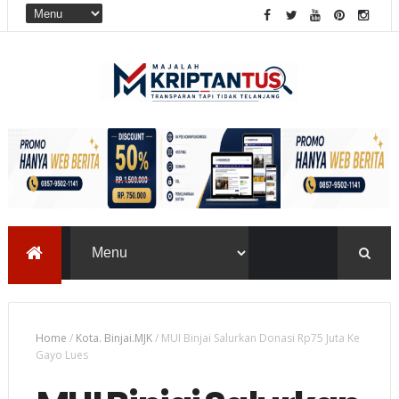
Home
/
Kota. Binjai.MJK
/
MUI Binjai Salurkan Donasi Rp75 Juta Ke
Gayo Lues