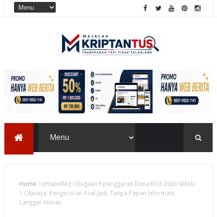
Home
/
Unlabelled
/
Dugaan Pelanggaran Dana BOS 2026 SMAN
1 Cibuaya: Pengecoran Asal Jadi, Tanpa Papan Informasi,
Langgar Aturan