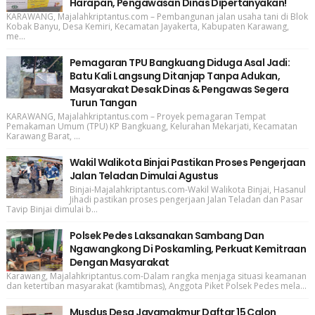
Harapan, Pengawasan Dinas Dipertanyakan!
KARAWANG, Majalahkriptantus.com – Pembangunan jalan usaha tani di Blok
Kobak Banyu, Desa Kemiri, Kecamatan Jayakerta, Kabupaten Karawang,
me...
Pemagaran TPU Bangkuang Diduga Asal Jadi:
Batu Kali Langsung Ditanjap Tanpa Adukan,
Masyarakat Desak Dinas & Pengawas Segera
Turun Tangan
KARAWANG, Majalahkriptantus.com – Proyek pemagaran Tempat
Pemakaman Umum (TPU) KP Bangkuang, Kelurahan Mekarjati, Kecamatan
Karawang Barat, ...
Wakil Walikota Binjai Pastikan Proses Pengerjaan
Jalan Teladan Dimulai Agustus
Binjai-Majalahkriptantus.com-Wakil Walikota Binjai, Hasanul
Jihadi pastikan proses pengerjaan Jalan Teladan dan Pasar
Tavip Binjai dimulai b...
Polsek Pedes Laksanakan Sambang Dan
Ngawangkong Di Poskamling, Perkuat Kemitraan
Dengan Masyarakat
Karawang, Majalahkriptantus.com-Dalam rangka menjaga situasi keamanan
dan ketertiban masyarakat (kamtibmas), Anggota Piket Polsek Pedes mela...
Musdus Desa Jayamakmur Daftar 15 Calon