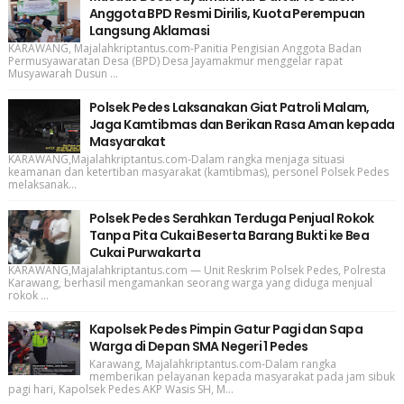
Anggota BPD Resmi Dirilis, Kuota Perempuan
Langsung Aklamasi
KARAWANG, Majalahkriptantus.com-Panitia Pengisian Anggota Badan
Permusyawaratan Desa (BPD) Desa Jayamakmur menggelar rapat
Musyawarah Dusun ...
Polsek Pedes Laksanakan Giat Patroli Malam,
Jaga Kamtibmas dan Berikan Rasa Aman kepada
Masyarakat
KARAWANG,Majalahkriptantus.com-Dalam rangka menjaga situasi
keamanan dan ketertiban masyarakat (kamtibmas), personel Polsek Pedes
melaksanak...
Polsek Pedes Serahkan Terduga Penjual Rokok
Tanpa Pita Cukai Beserta Barang Bukti ke Bea
Cukai Purwakarta
KARAWANG,Majalahkriptantus.com — Unit Reskrim Polsek Pedes, Polresta
Karawang, berhasil mengamankan seorang warga yang diduga menjual
rokok ...
Kapolsek Pedes Pimpin Gatur Pagi dan Sapa
Warga di Depan SMA Negeri 1 Pedes
Karawang, Majalahkriptantus.com-Dalam rangka
memberikan pelayanan kepada masyarakat pada jam sibuk
pagi hari, Kapolsek Pedes AKP Wasis SH, M...