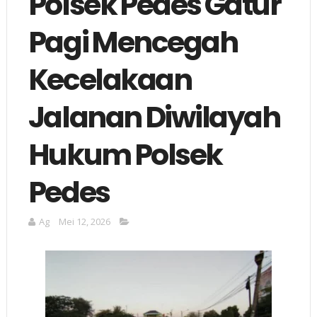
Polsek Pedes Gatur
Pagi Mencegah
Kecelakaan
Jalanan Diwilayah
Hukum Polsek
Pedes
Ag
Mei 12, 2026