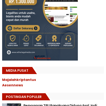
MEDIA PUSAT
Majalahkriptantus
Aesennews
POSTINGAN POPULER
Pemagaran TPU Bangkuang Diduga Asal Jadi: