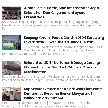
Jumat Bersih-Bersih, Samsat Karawang Jaga
Kebersihan Dan Kenyamanan Layanan
Masyarakat
KARAWANG,Majalahkriptantus.com-Menciptakan lingkungan kerja yang
bersih, sehat, serta pelayanan yang nyaman bagi masyarakat, jajaran Unit
Pe...
Kunjungi Koramil Pedes, Dandim 0604 Karawang
Laksanakan Kunker Disertai Jumat Berkah
KARAWANG,Majalahkriptantus.com-Sinergitas antar unsur
Muspika semakin diperkuat dalam kunjungan kerja
Komandan Kodim (Dandim) 0604 Karawang,...
Rehabilitasi SDN 4 Kertamukti Diduga Curangi
Material, Ukuran Besi Jauh Dibawah Standar
Keselamatan
Karawang,Majalahkriptantus.com-Pelaksanaan proyek rehabilitasi ruang
kelas di Sekolah Dasar Negeri (SDN) 4 Kertamukti, Kecamatan Cilebar, Ka...
Kapolresta Cirebon dan Kajari Gelar Silaturahmi
Kamtibmas Bersama Elemen Masyarakat
Palimanan dan Gempol
Cirebon, majalahkriptantus.com ||| Kapolresta Cirebon, Kombes Pol
Sumarni, S.I.K, S.H, M.H, bersama Kajari Kabupaten Cirebon, Yu...