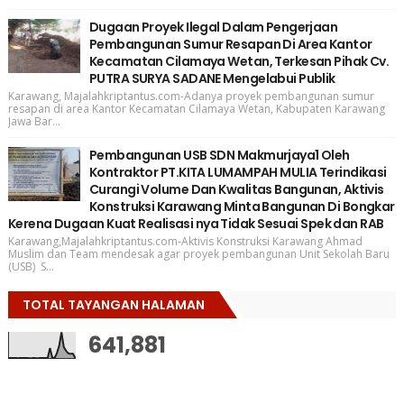
Dugaan Proyek Ilegal Dalam Pengerjaan
Pembangunan Sumur Resapan Di Area Kantor
Kecamatan Cilamaya Wetan, Terkesan Pihak Cv.
PUTRA SURYA SADANE Mengelabui Publik
Karawang, Majalahkriptantus.com-Adanya proyek pembangunan sumur
resapan di area Kantor Kecamatan Cilamaya Wetan, Kabupaten Karawang
Jawa Bar...
Pembangunan USB SDN Makmurjaya1 Oleh
Kontraktor PT.KITA LUMAMPAH MULIA Terindikasi
Curangi Volume Dan Kwalitas Bangunan, Aktivis
Konstruksi Karawang Minta Bangunan Di Bongkar
Kerena Dugaan Kuat Realisasi nya Tidak Sesuai Spek dan RAB
Karawang,Majalahkriptantus.com-Aktivis Konstruksi Karawang Ahmad
Muslim dan Team mendesak agar proyek pembangunan Unit Sekolah Baru
(USB) S...
TOTAL TAYANGAN HALAMAN
641,881