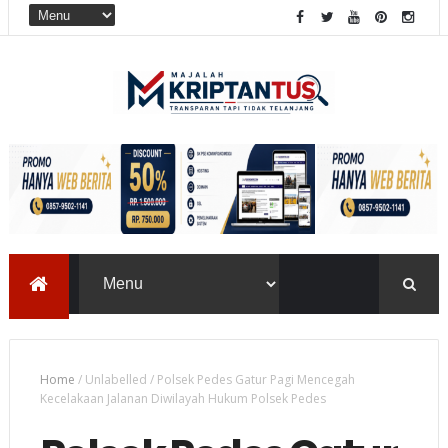
Home
/
Unlabelled
/
Polsek Pedes Gatur Pagi Mencegah
Kecelakaan Jalanan Diwilayah Hukum Polsek Pedes