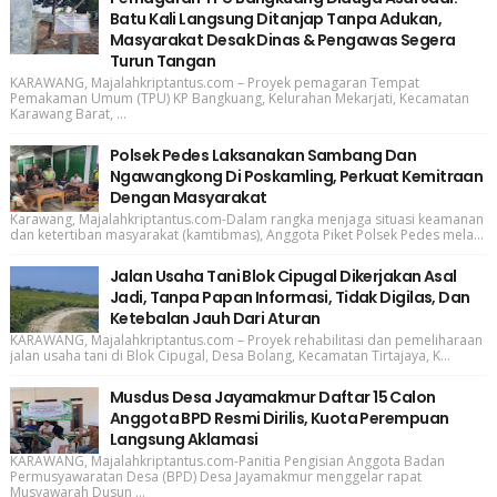
Batu Kali Langsung Ditanjap Tanpa Adukan,
Masyarakat Desak Dinas & Pengawas Segera
Turun Tangan
KARAWANG, Majalahkriptantus.com – Proyek pemagaran Tempat
Pemakaman Umum (TPU) KP Bangkuang, Kelurahan Mekarjati, Kecamatan
Karawang Barat, ...
Polsek Pedes Laksanakan Sambang Dan
Ngawangkong Di Poskamling, Perkuat Kemitraan
Dengan Masyarakat
Karawang, Majalahkriptantus.com-Dalam rangka menjaga situasi keamanan
dan ketertiban masyarakat (kamtibmas), Anggota Piket Polsek Pedes mela...
Jalan Usaha Tani Blok Cipugal Dikerjakan Asal
Jadi, Tanpa Papan Informasi, Tidak Digilas, Dan
Ketebalan Jauh Dari Aturan
KARAWANG, Majalahkriptantus.com – Proyek rehabilitasi dan pemeliharaan
jalan usaha tani di Blok Cipugal, Desa Bolang, Kecamatan Tirtajaya, K...
Musdus Desa Jayamakmur Daftar 15 Calon
Anggota BPD Resmi Dirilis, Kuota Perempuan
Langsung Aklamasi
KARAWANG, Majalahkriptantus.com-Panitia Pengisian Anggota Badan
Permusyawaratan Desa (BPD) Desa Jayamakmur menggelar rapat
Musyawarah Dusun ...