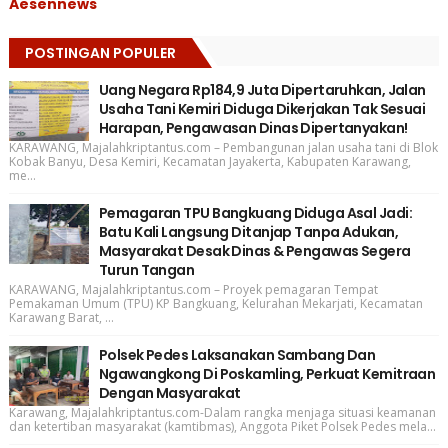
Aesennews
POSTINGAN POPULER
Uang Negara Rp184,9 Juta Dipertaruhkan, Jalan
Usaha Tani Kemiri Diduga Dikerjakan Tak Sesuai
Harapan, Pengawasan Dinas Dipertanyakan!
KARAWANG, Majalahkriptantus.com – Pembangunan jalan usaha tani di Blok
Kobak Banyu, Desa Kemiri, Kecamatan Jayakerta, Kabupaten Karawang,
me...
Pemagaran TPU Bangkuang Diduga Asal Jadi:
Batu Kali Langsung Ditanjap Tanpa Adukan,
Masyarakat Desak Dinas & Pengawas Segera
Turun Tangan
KARAWANG, Majalahkriptantus.com – Proyek pemagaran Tempat
Pemakaman Umum (TPU) KP Bangkuang, Kelurahan Mekarjati, Kecamatan
Karawang Barat, ...
Polsek Pedes Laksanakan Sambang Dan
Ngawangkong Di Poskamling, Perkuat Kemitraan
Dengan Masyarakat
Karawang, Majalahkriptantus.com-Dalam rangka menjaga situasi keamanan
dan ketertiban masyarakat (kamtibmas), Anggota Piket Polsek Pedes mela...