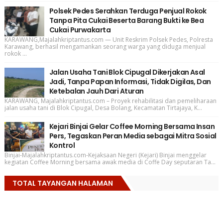
Polsek Pedes Serahkan Terduga Penjual Rokok
Tanpa Pita Cukai Beserta Barang Bukti ke Bea
Cukai Purwakarta
KARAWANG,Majalahkriptantus.com — Unit Reskrim Polsek Pedes, Polresta
Karawang, berhasil mengamankan seorang warga yang diduga menjual
rokok ...
Jalan Usaha Tani Blok Cipugal Dikerjakan Asal
Jadi, Tanpa Papan Informasi, Tidak Digilas, Dan
Ketebalan Jauh Dari Aturan
KARAWANG, Majalahkriptantus.com – Proyek rehabilitasi dan pemeliharaan
jalan usaha tani di Blok Cipugal, Desa Bolang, Kecamatan Tirtajaya, K...
Kejari Binjai Gelar Coffee Morning Bersama Insan
Pers, Tegaskan Peran Media sebagai Mitra Sosial
Kontrol
Binjai-Majalahkriptantus.com-Kejaksaan Negeri (Kejari) Binjai menggelar
kegiatan Coffee Morning bersama awak media di Coffe Day seputaran Ta...
TOTAL TAYANGAN HALAMAN