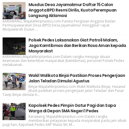
Musdus Desa Jayamakmur Daftar 15 Calon
Anggota BPD Resmi Dirilis, Kuota Perempuan
Langsung Aklamasi
KARAWANG, Majalahkriptantus.com-Panitia Pengisian Anggota Badan
Permusyawaratan Desa (BPD) Desa Jayamakmur menggelar rapat
Musyawarah Dusun ...
Polsek Pedes Laksanakan Giat Patroli Malam,
Jaga Kamtibmas dan Berikan Rasa Aman kepada
Masyarakat
KARAWANG,Majalahkriptantus.com-Dalam rangka menjaga situasi
keamanan dan ketertiban masyarakat (kamtibmas), personel Polsek Pedes
melaksanak...
Wakil Walikota Binjai Pastikan Proses Pengerjaan
Jalan Teladan Dimulai Agustus
Binjai-Majalahkriptantus.com-Wakil Walikota Binjai, Hasanul
Jihadi pastikan proses pengerjaan Jalan Teladan dan Pasar
Tavip Binjai dimulai b...
Kapolsek Pedes Pimpin Gatur Pagi dan Sapa
Warga di Depan SMA Negeri 1 Pedes
Karawang, Majalahkriptantus.com-Dalam rangka
memberikan pelayanan kepada masyarakat pada jam sibuk
pagi hari, Kapolsek Pedes AKP Wasis SH, M...