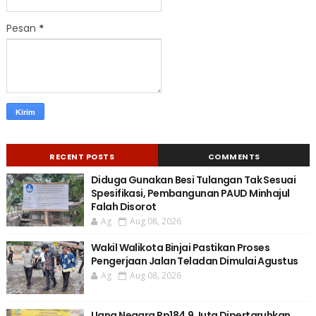
Pesan
*
RECENT POSTS
COMMENTS
Diduga Gunakan Besi Tulangan Tak Sesuai
Spesifikasi, Pembangunan PAUD Minhajul
Falah Disorot
Ag
Aug 08, 2026
Wakil Walikota Binjai Pastikan Proses
Pengerjaan Jalan Teladan Dimulai Agustus
Ag
Aug 08, 2026
Uang Negara Rp184,9 Juta Dipertaruhkan,