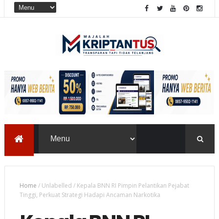
Home
/
Unlabelled
/
Kepala BNN RI Pimpin Pelantikan Pejabat
Tinggi, Perkuat Strategi Hadapi Ancaman Narkotika