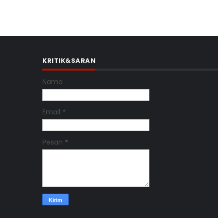
KRITIK&SARAN
Nama
Email
*
Pesan
*