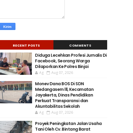
RECENT POSTS
COMMENTS
Diduga Lecehkan Profesi Jurnalis Di
Facebook, Seorang Warga
Dilaporkan Ke Polres Binjai
Ag
Aug 07, 2026
Monev Dana BOS Di SDN
Medangasem lll, Kecamatan
Jayakerta, Dinas Pendidikan
Perkuat Transparansi dan
Akuntabilitas Sekolah
Ag
Aug 07, 2026
Proyek Peningkatan Jalan Usaha
Tani Oleh Cv. Bintang Barat