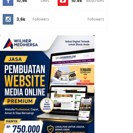
10,9k
10.8k
Likes
Subscribes
3,6k
Followers
Followers