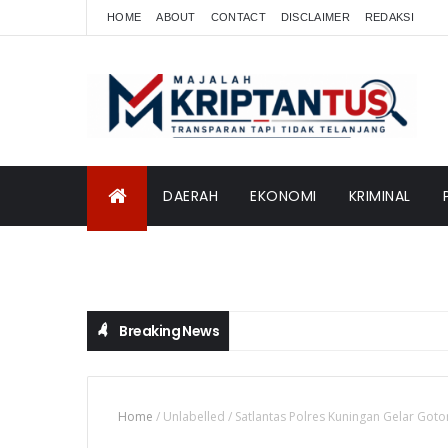
HOME
ABOUT
CONTACT
DISCLAIMER
REDAKSI
DAERAH
EKONOMI
KRIMINAL
INTERNASIONAL
Breaking News
Home
/
Unlabelled
/
Satlantas Polres Kuningan Gelar Go