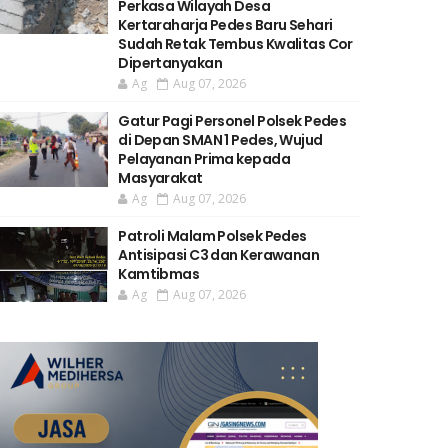
Perkasa Wilayah Desa
Kertaraharja Pedes Baru Sehari
Sudah Retak Tembus Kwalitas Cor
Dipertanyakan
Ag
Aug 07, 2026
Gatur Pagi Personel Polsek Pedes
di Depan SMAN 1 Pedes, Wujud
Pelayanan Prima kepada
Masyarakat
Ag
Aug 07, 2026
Patroli Malam Polsek Pedes
Antisipasi C3 dan Kerawanan
Kamtibmas
Ag
Aug 07, 2026