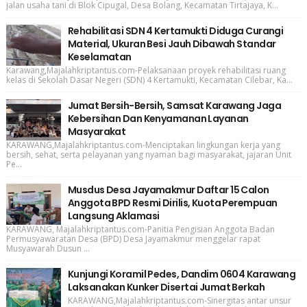
jalan usaha tani di Blok Cipugal, Desa Bolang, Kecamatan Tirtajaya, K...
Rehabilitasi SDN 4 Kertamukti Diduga Curangi
Material, Ukuran Besi Jauh Dibawah Standar
Keselamatan
Karawang,Majalahkriptantus.com-Pelaksanaan proyek rehabilitasi ruang
kelas di Sekolah Dasar Negeri (SDN) 4 Kertamukti, Kecamatan Cilebar, Ka...
Jumat Bersih-Bersih, Samsat Karawang Jaga
Kebersihan Dan Kenyamanan Layanan
Masyarakat
KARAWANG,Majalahkriptantus.com-Menciptakan lingkungan kerja yang
bersih, sehat, serta pelayanan yang nyaman bagi masyarakat, jajaran Unit
Pe...
Musdus Desa Jayamakmur Daftar 15 Calon
Anggota BPD Resmi Dirilis, Kuota Perempuan
Langsung Aklamasi
KARAWANG, Majalahkriptantus.com-Panitia Pengisian Anggota Badan
Permusyawaratan Desa (BPD) Desa Jayamakmur menggelar rapat
Musyawarah Dusun ...
Kunjungi Koramil Pedes, Dandim 0604 Karawang
Laksanakan Kunker Disertai Jumat Berkah
KARAWANG,Majalahkriptantus.com-Sinergitas antar unsur