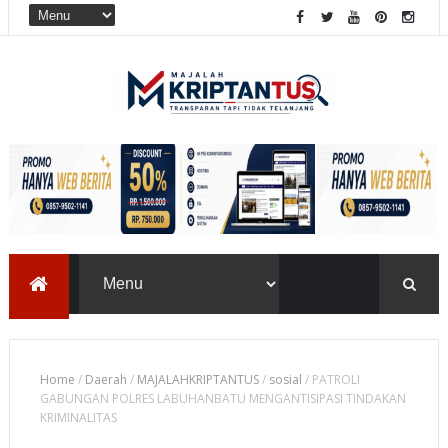
Home
/
Daerah
/
MAJALAHKRIPTANTUS
/
sosial
/
PATROLI
GABUNGAN POLRES LABUHANBATU MENGANTISIPASI TINDAKAN
KRIMINALITAS