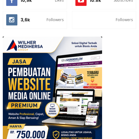
10,9k
10.8k
Likes
Subscribes
3,6k
Followers
Followers