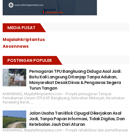
MEDIA PUSAT
Majalahkriptantus
Aesennews
POSTINGAN POPULER
Pemagaran TPU Bangkuang Diduga Asal Jadi:
Batu Kali Langsung Ditanjap Tanpa Adukan,
Masyarakat Desak Dinas & Pengawas Segera
Turun Tangan
KARAWANG, Majalahkriptantus.com – Proyek pemagaran Tempat
Pemakaman Umum (TPU) KP Bangkuang, Kelurahan Mekarjati, Kecamatan
Karawang Barat, ...
Jalan Usaha Tani Blok Cipugal Dikerjakan Asal
Jadi, Tanpa Papan Informasi, Tidak Digilas, Dan
Ketebalan Jauh Dari Aturan
KARAWANG, Majalahkriptantus.com – Proyek rehabilitasi dan pemeliharaan