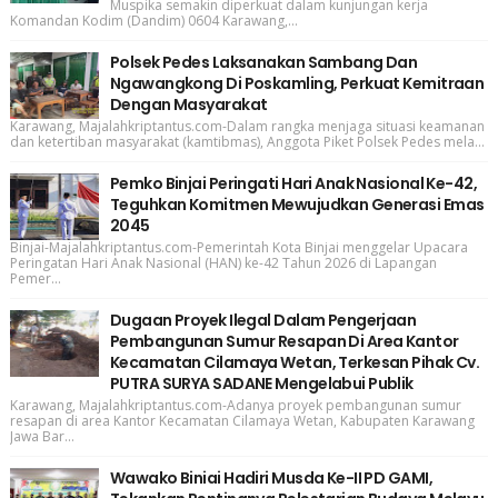
Muspika semakin diperkuat dalam kunjungan kerja
Komandan Kodim (Dandim) 0604 Karawang,...
Polsek Pedes Laksanakan Sambang Dan
Ngawangkong Di Poskamling, Perkuat Kemitraan
Dengan Masyarakat
Karawang, Majalahkriptantus.com-Dalam rangka menjaga situasi keamanan
dan ketertiban masyarakat (kamtibmas), Anggota Piket Polsek Pedes mela...
Pemko Binjai Peringati Hari Anak Nasional Ke-42,
Teguhkan Komitmen Mewujudkan Generasi Emas
2045
Binjai-Majalahkriptantus.com-Pemerintah Kota Binjai menggelar Upacara
Peringatan Hari Anak Nasional (HAN) ke-42 Tahun 2026 di Lapangan
Pemer...
Dugaan Proyek Ilegal Dalam Pengerjaan
Pembangunan Sumur Resapan Di Area Kantor
Kecamatan Cilamaya Wetan, Terkesan Pihak Cv.
PUTRA SURYA SADANE Mengelabui Publik
Karawang, Majalahkriptantus.com-Adanya proyek pembangunan sumur
resapan di area Kantor Kecamatan Cilamaya Wetan, Kabupaten Karawang
Jawa Bar...
Wawako Biniai Hadiri Musda Ke-II PD GAMI,