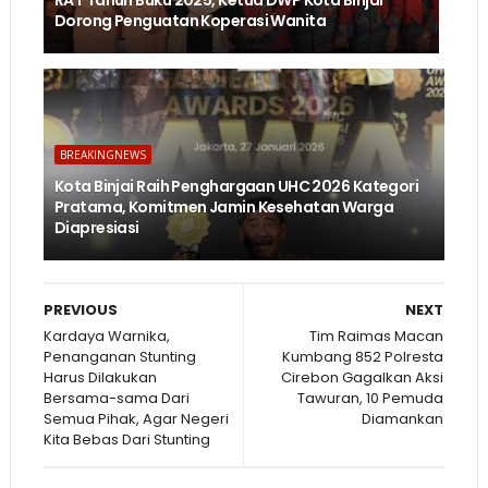
RAT Tahun Buku 2025, Ketua DWP Kota Binjai
Dorong Penguatan Koperasi Wanita
BREAKINGNEWS
Kota Binjai Raih Penghargaan UHC 2026 Kategori
Pratama, Komitmen Jamin Kesehatan Warga
Diapresiasi
PREVIOUS
NEXT
Kardaya Warnika,
Tim Raimas Macan
Penanganan Stunting
Kumbang 852 Polresta
Harus Dilakukan
Cirebon Gagalkan Aksi
Bersama-sama Dari
Tawuran, 10 Pemuda
Semua Pihak, Agar Negeri
Diamankan
Kita Bebas Dari Stunting