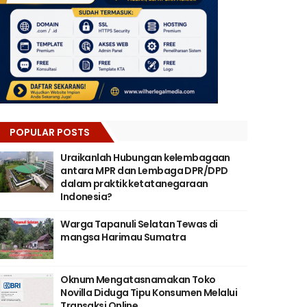
POPULAR POSTS
Uraikanlah Hubungan kelembagaan
antara MPR dan Lembaga DPR/DPD
dalam praktik ketatanegaraan
Indonesia?
Warga Tapanuli Selatan Tewas di
mangsa Harimau Sumatra
Oknum Mengatasnamakan Toko
Novilla Diduga Tipu Konsumen Melalui
Transaksi Online