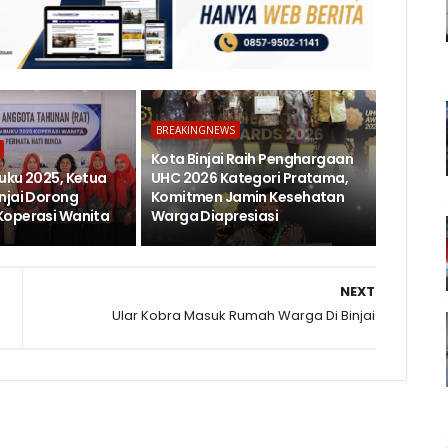
BREAKINGNEWS
Kota Binjai Raih Penghargaan
uku 2025, Ketua
UHC 2026 Kategori Pratama,
njai Dorong
Komitmen Jamin Kesehatan
Koperasi Wanita
Warga Diapresiasi
NEXT
Ular Kobra Masuk Rumah Warga Di Binjai