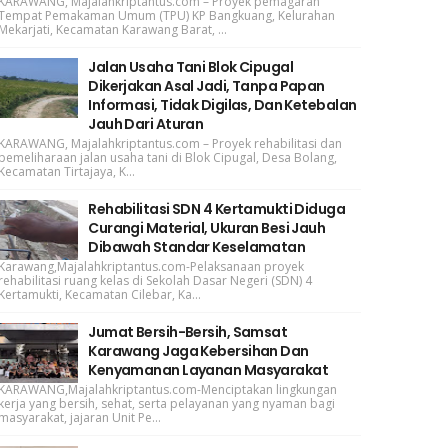
KARAWANG, Majalahkriptantus.com – Proyek pemagaran
Tempat Pemakaman Umum (TPU) KP Bangkuang, Kelurahan
Mekarjati, Kecamatan Karawang Barat, ...
Jalan Usaha Tani Blok Cipugal
Dikerjakan Asal Jadi, Tanpa Papan
Informasi, Tidak Digilas, Dan Ketebalan
Jauh Dari Aturan
KARAWANG, Majalahkriptantus.com – Proyek rehabilitasi dan
pemeliharaan jalan usaha tani di Blok Cipugal, Desa Bolang,
Kecamatan Tirtajaya, K...
Rehabilitasi SDN 4 Kertamukti Diduga
Curangi Material, Ukuran Besi Jauh
Dibawah Standar Keselamatan
Karawang,Majalahkriptantus.com-Pelaksanaan proyek
rehabilitasi ruang kelas di Sekolah Dasar Negeri (SDN) 4
Kertamukti, Kecamatan Cilebar, Ka...
Jumat Bersih-Bersih, Samsat
Karawang Jaga Kebersihan Dan
Kenyamanan Layanan Masyarakat
KARAWANG,Majalahkriptantus.com-Menciptakan lingkungan
kerja yang bersih, sehat, serta pelayanan yang nyaman bagi
masyarakat, jajaran Unit Pe...