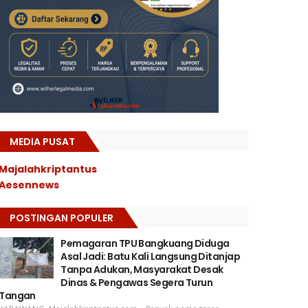
MEDIA PUSAT
Majalahkriptantus
Aesennews
POSTINGAN POPULER
Pemagaran TPU Bangkuang Diduga
Asal Jadi: Batu Kali Langsung Ditanjap
Tanpa Adukan, Masyarakat Desak
Dinas & Pengawas Segera Turun
Tangan