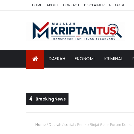
HOME
ABOUT
CONTACT
DISCLAIMER
REDAKSI
DAERAH
EKONOMI
KRIMINAL
INTERNASIONAL
Breaking News
Home
/
Daerah
/
sosial
/
Pemko Binjai Gelar Forum Konsult