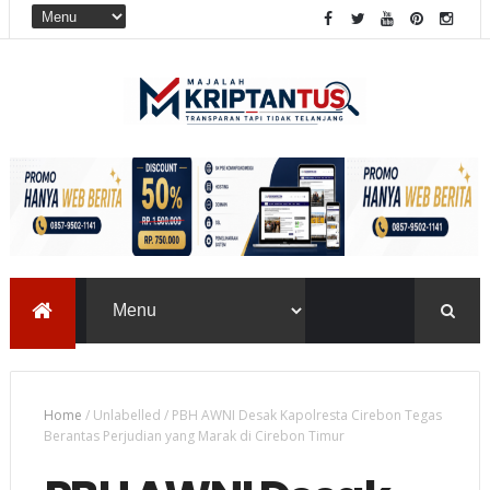
Home
/
Unlabelled
/
PBH AWNI Desak Kapolresta Cirebon Tegas
Berantas Perjudian yang Marak di Cirebon Timur