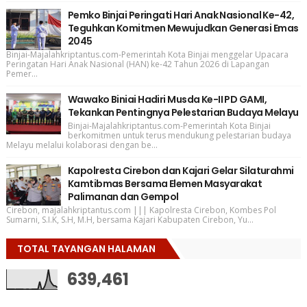
Pemko Binjai Peringati Hari Anak Nasional Ke-42,
Teguhkan Komitmen Mewujudkan Generasi Emas
2045
Binjai-Majalahkriptantus.com-Pemerintah Kota Binjai menggelar Upacara
Peringatan Hari Anak Nasional (HAN) ke-42 Tahun 2026 di Lapangan
Pemer...
Wawako Biniai Hadiri Musda Ke-II PD GAMI,
Tekankan Pentingnya Pelestarian Budaya Melayu
Binjai-Majalahkriptantus.com-Pemerintah Kota Binjai
berkomitmen untuk terus mendukung pelestarian budaya
Melayu melalui kolaborasi dengan be...
Kapolresta Cirebon dan Kajari Gelar Silaturahmi
Kamtibmas Bersama Elemen Masyarakat
Palimanan dan Gempol
Cirebon, majalahkriptantus.com ||| Kapolresta Cirebon, Kombes Pol
Sumarni, S.I.K, S.H, M.H, bersama Kajari Kabupaten Cirebon, Yu...
TOTAL TAYANGAN HALAMAN
639,461