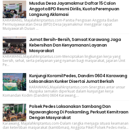
Musdus Desa Jayamakmur Daftar 15 Calon
Anggota BPD Resmi Dirilis, Kuota Perempuan
Langsung Aklamasi
KARAWANG, Majalahkriptantus.com-Panitia Pengisian Anggota Badan
Permusyawaratan Desa (BPD) Desa Jayamakmur menggelar rapat
Musyawarah Dusun ...
Jumat Bersih-Bersih, Samsat Karawang Jaga
Kebersihan Dan Kenyamanan Layanan
Masyarakat
KARAWANG,Majalahkriptantus.com-Menciptakan lingkungan kerja yang
bersih, sehat, serta pelayanan yang nyaman bagi masyarakat, jajaran Unit
Pe...
Kunjungi Koramil Pedes, Dandim 0604 Karawang
Laksanakan Kunker Disertai Jumat Berkah
KARAWANG,Majalahkriptantus.com-Sinergitas antar unsur
Muspika semakin diperkuat dalam kunjungan kerja
Komandan Kodim (Dandim) 0604 Karawang,...
Polsek Pedes Laksanakan Sambang Dan
Ngawangkong Di Poskamling, Perkuat Kemitraan
Dengan Masyarakat
Karawang, Majalahkriptantus.com-Dalam rangka menjaga situasi keamanan
dan ketertiban masyarakat (kamtibmas), Anggota Piket Polsek Pedes mela...