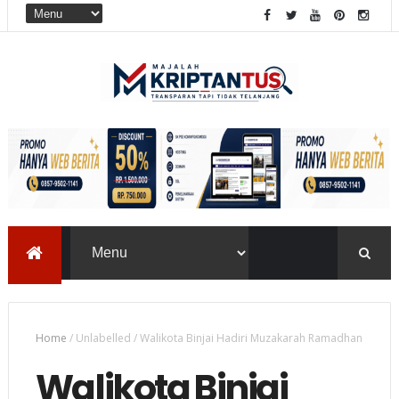
Home
/
Unlabelled
/
Walikota Binjai Hadiri Muzakarah Ramadhan
Walikota Binjai