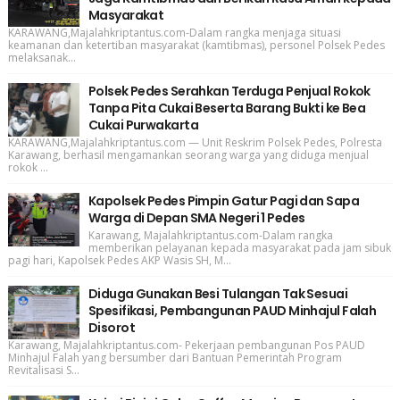
Masyarakat
KARAWANG,Majalahkriptantus.com-Dalam rangka menjaga situasi
keamanan dan ketertiban masyarakat (kamtibmas), personel Polsek Pedes
melaksanak...
Polsek Pedes Serahkan Terduga Penjual Rokok
Tanpa Pita Cukai Beserta Barang Bukti ke Bea
Cukai Purwakarta
KARAWANG,Majalahkriptantus.com — Unit Reskrim Polsek Pedes, Polresta
Karawang, berhasil mengamankan seorang warga yang diduga menjual
rokok ...
Kapolsek Pedes Pimpin Gatur Pagi dan Sapa
Warga di Depan SMA Negeri 1 Pedes
Karawang, Majalahkriptantus.com-Dalam rangka
memberikan pelayanan kepada masyarakat pada jam sibuk
pagi hari, Kapolsek Pedes AKP Wasis SH, M...
Diduga Gunakan Besi Tulangan Tak Sesuai
Spesifikasi, Pembangunan PAUD Minhajul Falah
Disorot
Karawang, Majalahkriptantus.com- Pekerjaan pembangunan Pos PAUD
Minhajul Falah yang bersumber dari Bantuan Pemerintah Program
Revitalisasi S...