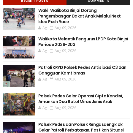
RECENT POSTS
COMMENTS
Wakil Walikota Binjai Dorong
Pengembangan Bakat Anak Melalui Next
Idea Push Race
Ag
Aug 09, 2026
Walikota Melantik Pengurus LPDP Kota Binjai
Periode 2026-2031
Ag
Aug 09, 2026
Patroli KRYD Polsek Pedes Antisipasi C3 dan
Gangguan Kamtibmas
Ag
Aug 09, 2026
Polsek Pedes Gelar Operasi Cipta Kondisi,
Amankan Dua Botol Miras Jenis Arak
Ag
Aug 09, 2026
Polsek Pedes dan Polsek Rengasdengklok
Gelar Patroli Perbatasan, Pastikan Situasi