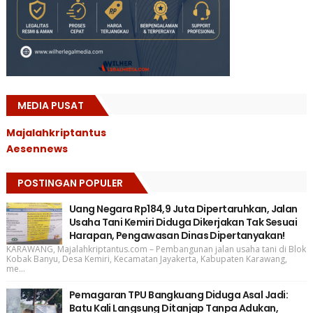
MEDIA PUSAT
Majalahkriptantus
Aesennews
POSTINGAN POPULER
Uang Negara Rp184,9 Juta Dipertaruhkan, Jalan
Usaha Tani Kemiri Diduga Dikerjakan Tak Sesuai
Harapan, Pengawasan Dinas Dipertanyakan!
KARAWANG, Majalahkriptantus.com – Pembangunan jalan usaha tani di Blok
Kobak Banyu, Desa Kemiri, Kecamatan Jayakerta, Kabupaten Karawang,
me...
Pemagaran TPU Bangkuang Diduga Asal Jadi:
Batu Kali Langsung Ditanjap Tanpa Adukan,