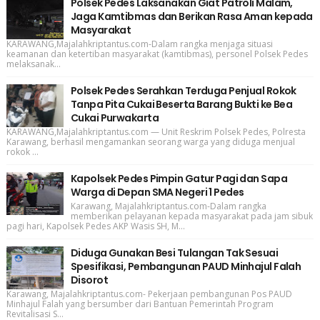
Polsek Pedes Laksanakan Giat Patroli Malam,
Jaga Kamtibmas dan Berikan Rasa Aman kepada
Masyarakat
KARAWANG,Majalahkriptantus.com-Dalam rangka menjaga situasi
keamanan dan ketertiban masyarakat (kamtibmas), personel Polsek Pedes
melaksanak...
Polsek Pedes Serahkan Terduga Penjual Rokok
Tanpa Pita Cukai Beserta Barang Bukti ke Bea
Cukai Purwakarta
KARAWANG,Majalahkriptantus.com — Unit Reskrim Polsek Pedes, Polresta
Karawang, berhasil mengamankan seorang warga yang diduga menjual
rokok ...
Kapolsek Pedes Pimpin Gatur Pagi dan Sapa
Warga di Depan SMA Negeri 1 Pedes
Karawang, Majalahkriptantus.com-Dalam rangka
memberikan pelayanan kepada masyarakat pada jam sibuk
pagi hari, Kapolsek Pedes AKP Wasis SH, M...
Diduga Gunakan Besi Tulangan Tak Sesuai
Spesifikasi, Pembangunan PAUD Minhajul Falah
Disorot
Karawang, Majalahkriptantus.com- Pekerjaan pembangunan Pos PAUD
Minhajul Falah yang bersumber dari Bantuan Pemerintah Program
Revitalisasi S...