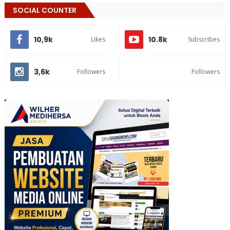
SOCIAL COUNTER
10,9k
10.8k
Likes
Subscribes
3,6k
Followers
Followers