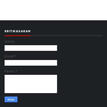
KRITIK&SARAN
Nama
Email
*
Pesan
*