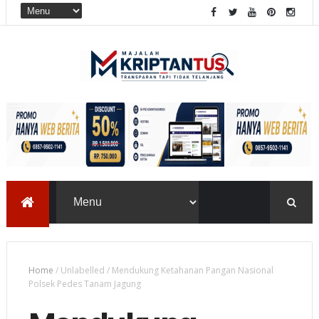
Home
/
Unlabelled
/
Mendukung Ketahanan Pangan Nasional
Polsek Pedes Tanam Jagung