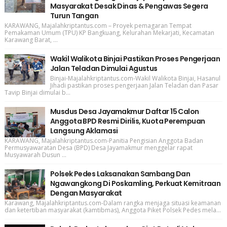
Masyarakat Desak Dinas & Pengawas Segera
Turun Tangan
KARAWANG, Majalahkriptantus.com – Proyek pemagaran Tempat
Pemakaman Umum (TPU) KP Bangkuang, Kelurahan Mekarjati, Kecamatan
Karawang Barat, ...
Wakil Walikota Binjai Pastikan Proses Pengerjaan
Jalan Teladan Dimulai Agustus
Binjai-Majalahkriptantus.com-Wakil Walikota Binjai, Hasanul
Jihadi pastikan proses pengerjaan Jalan Teladan dan Pasar
Tavip Binjai dimulai b...
Musdus Desa Jayamakmur Daftar 15 Calon
Anggota BPD Resmi Dirilis, Kuota Perempuan
Langsung Aklamasi
KARAWANG, Majalahkriptantus.com-Panitia Pengisian Anggota Badan
Permusyawaratan Desa (BPD) Desa Jayamakmur menggelar rapat
Musyawarah Dusun ...
Polsek Pedes Laksanakan Sambang Dan
Ngawangkong Di Poskamling, Perkuat Kemitraan
Dengan Masyarakat
Karawang, Majalahkriptantus.com-Dalam rangka menjaga situasi keamanan
dan ketertiban masyarakat (kamtibmas), Anggota Piket Polsek Pedes mela...