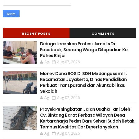
RECENT POSTS
COMMENTS
Diduga Lecehkan Profesi Jurnalis Di
Facebook, Seorang Warga Dilaporkan Ke
Polres Binjai
Ag
Aug 07, 2026
Monev Dana BOS Di SDN Medangasem lll,
Kecamatan Jayakerta, Dinas Pendidikan
Perkuat Transparansi dan Akuntabilitas
Sekolah
Ag
Aug 07, 2026
Proyek Peningkatan Jalan Usaha Tani Oleh
Cv. Bintang Barat Perkasa Wilayah Desa
Kertaraharja Pedes Baru Sehari Sudah Retak
Tembus Kwalitas Cor Dipertanyakan
Ag
Aug 07, 2026