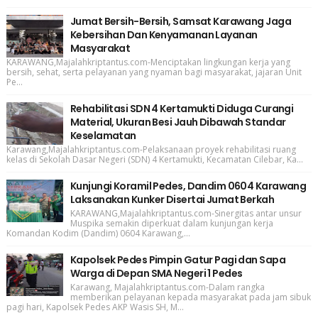
Jumat Bersih-Bersih, Samsat Karawang Jaga
Kebersihan Dan Kenyamanan Layanan
Masyarakat
KARAWANG,Majalahkriptantus.com-Menciptakan lingkungan kerja yang
bersih, sehat, serta pelayanan yang nyaman bagi masyarakat, jajaran Unit
Pe...
Rehabilitasi SDN 4 Kertamukti Diduga Curangi
Material, Ukuran Besi Jauh Dibawah Standar
Keselamatan
Karawang,Majalahkriptantus.com-Pelaksanaan proyek rehabilitasi ruang
kelas di Sekolah Dasar Negeri (SDN) 4 Kertamukti, Kecamatan Cilebar, Ka...
Kunjungi Koramil Pedes, Dandim 0604 Karawang
Laksanakan Kunker Disertai Jumat Berkah
KARAWANG,Majalahkriptantus.com-Sinergitas antar unsur
Muspika semakin diperkuat dalam kunjungan kerja
Komandan Kodim (Dandim) 0604 Karawang,...
Kapolsek Pedes Pimpin Gatur Pagi dan Sapa
Warga di Depan SMA Negeri 1 Pedes
Karawang, Majalahkriptantus.com-Dalam rangka
memberikan pelayanan kepada masyarakat pada jam sibuk
pagi hari, Kapolsek Pedes AKP Wasis SH, M...