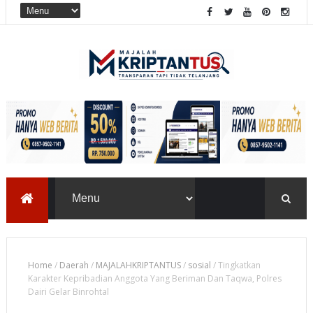
Home
/
Daerah
/
MAJALAHKRIPTANTUS
/
sosial
/
Tingkatkan
Karakter Kepribadian Anggota Yang Beriman Dan Taqwa, Polres
Dairi Gelar Binrohtal