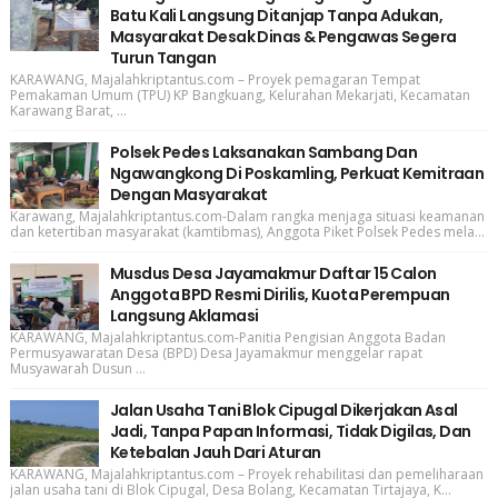
Batu Kali Langsung Ditanjap Tanpa Adukan,
Masyarakat Desak Dinas & Pengawas Segera
Turun Tangan
KARAWANG, Majalahkriptantus.com – Proyek pemagaran Tempat
Pemakaman Umum (TPU) KP Bangkuang, Kelurahan Mekarjati, Kecamatan
Karawang Barat, ...
Polsek Pedes Laksanakan Sambang Dan
Ngawangkong Di Poskamling, Perkuat Kemitraan
Dengan Masyarakat
Karawang, Majalahkriptantus.com-Dalam rangka menjaga situasi keamanan
dan ketertiban masyarakat (kamtibmas), Anggota Piket Polsek Pedes mela...
Musdus Desa Jayamakmur Daftar 15 Calon
Anggota BPD Resmi Dirilis, Kuota Perempuan
Langsung Aklamasi
KARAWANG, Majalahkriptantus.com-Panitia Pengisian Anggota Badan
Permusyawaratan Desa (BPD) Desa Jayamakmur menggelar rapat
Musyawarah Dusun ...
Jalan Usaha Tani Blok Cipugal Dikerjakan Asal
Jadi, Tanpa Papan Informasi, Tidak Digilas, Dan
Ketebalan Jauh Dari Aturan
KARAWANG, Majalahkriptantus.com – Proyek rehabilitasi dan pemeliharaan
jalan usaha tani di Blok Cipugal, Desa Bolang, Kecamatan Tirtajaya, K...