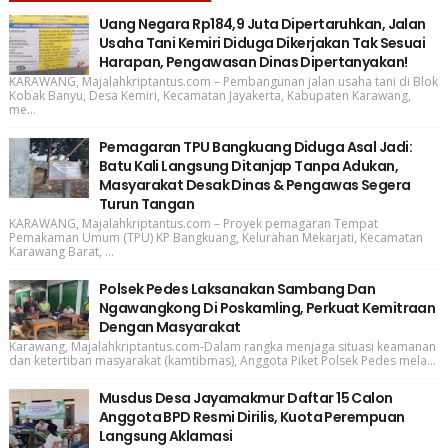
Uang Negara Rp184,9 Juta Dipertaruhkan, Jalan
Usaha Tani Kemiri Diduga Dikerjakan Tak Sesuai
Harapan, Pengawasan Dinas Dipertanyakan!
KARAWANG, Majalahkriptantus.com – Pembangunan jalan usaha tani di Blok
Kobak Banyu, Desa Kemiri, Kecamatan Jayakerta, Kabupaten Karawang,
me...
Pemagaran TPU Bangkuang Diduga Asal Jadi:
Batu Kali Langsung Ditanjap Tanpa Adukan,
Masyarakat Desak Dinas & Pengawas Segera
Turun Tangan
KARAWANG, Majalahkriptantus.com – Proyek pemagaran Tempat
Pemakaman Umum (TPU) KP Bangkuang, Kelurahan Mekarjati, Kecamatan
Karawang Barat, ...
Polsek Pedes Laksanakan Sambang Dan
Ngawangkong Di Poskamling, Perkuat Kemitraan
Dengan Masyarakat
Karawang, Majalahkriptantus.com-Dalam rangka menjaga situasi keamanan
dan ketertiban masyarakat (kamtibmas), Anggota Piket Polsek Pedes mela...
Musdus Desa Jayamakmur Daftar 15 Calon
Anggota BPD Resmi Dirilis, Kuota Perempuan
Langsung Aklamasi