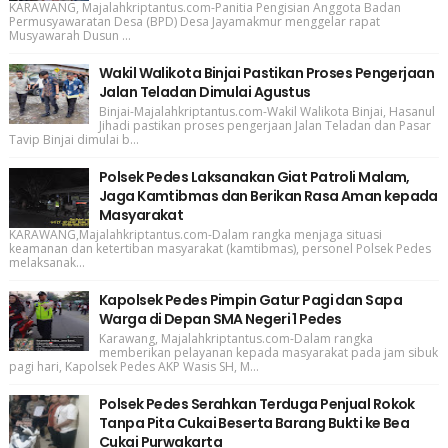
KARAWANG, Majalahkriptantus.com-Panitia Pengisian Anggota Badan
Permusyawaratan Desa (BPD) Desa Jayamakmur menggelar rapat
Musyawarah Dusun ...
Wakil Walikota Binjai Pastikan Proses Pengerjaan
Jalan Teladan Dimulai Agustus
Binjai-Majalahkriptantus.com-Wakil Walikota Binjai, Hasanul
Jihadi pastikan proses pengerjaan Jalan Teladan dan Pasar
Tavip Binjai dimulai b...
Polsek Pedes Laksanakan Giat Patroli Malam,
Jaga Kamtibmas dan Berikan Rasa Aman kepada
Masyarakat
KARAWANG,Majalahkriptantus.com-Dalam rangka menjaga situasi
keamanan dan ketertiban masyarakat (kamtibmas), personel Polsek Pedes
melaksanak...
Kapolsek Pedes Pimpin Gatur Pagi dan Sapa
Warga di Depan SMA Negeri 1 Pedes
Karawang, Majalahkriptantus.com-Dalam rangka
memberikan pelayanan kepada masyarakat pada jam sibuk
pagi hari, Kapolsek Pedes AKP Wasis SH, M...
Polsek Pedes Serahkan Terduga Penjual Rokok
Tanpa Pita Cukai Beserta Barang Bukti ke Bea
Cukai Purwakarta