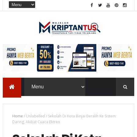
Home
/
Unlabelled
/
Sekolah Di Kota Binjai Beralih Ke Sistem
Daring, Akibat Cuaca Ektren