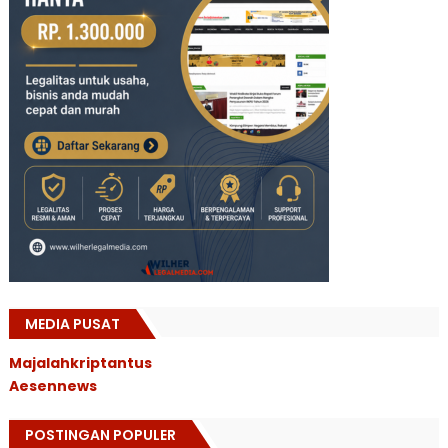
MEDIA PUSAT
Majalahkriptantus
Aesennews
POSTINGAN POPULER