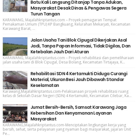
Batu Kali Langsung Ditanjap Tanpa Adukan,
Masyarakat Desak Dinas & Pengawas Segera
Turun Tangan
KARAWANG, Majalahkriptantus.com – Proyek pemagaran Tempat
Pemakaman Umum (TPU) KP Bangkuang, Kelurahan Mekarjati, Kecamatan
Karawang Barat, ...
Jalan Usaha Tani Blok Cipugal Dikerjakan Asal
Jadi, Tanpa Papan Informasi, Tidak Digilas, Dan
Ketebalan Jauh Dari Aturan
KARAWANG, Majalahkriptantus.com – Proyek rehabilitasi dan pemeliharaan
jalan usaha tani di Blok Cipugal, Desa Bolang, Kecamatan Tirtajaya, K...
Rehabilitasi SDN 4 Kertamukti Diduga Curangi
Material, Ukuran Besi Jauh Dibawah Standar
Keselamatan
Karawang,Majalahkriptantus.com-Pelaksanaan proyek rehabilitasi ruang
kelas di Sekolah Dasar Negeri (SDN) 4 Kertamukti, Kecamatan Cilebar, Ka...
Jumat Bersih-Bersih, Samsat Karawang Jaga
Kebersihan Dan Kenyamanan Layanan
Masyarakat
KARAWANG,Majalahkriptantus.com-Menciptakan lingkungan kerja yang
bersih, sehat, serta pelayanan yang nyaman bagi masyarakat, jajaran Unit
Pe...