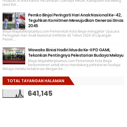
resapan di area Kantor Kecamatan Cilamaya Wetan, Kabupaten Karawang
Jawa Bar...
Pemko Binjai Peringati Hari Anak Nasional Ke-42,
Teguhkan Komitmen Mewujudkan Generasi Emas
2045
Binjai-Majalahkriptantus.com-Pemerintah Kota Binjai menggelar Upacara
Peringatan Hari Anak Nasional (HAN) ke-42 Tahun 2026 di Lapangan
Pemer...
Wawako Biniai Hadiri Musda Ke-II PD GAMI,
Tekankan Pentingnya Pelestarian Budaya Melayu
Binjai-Majalahkriptantus.com-Pemerintah Kota Binjai
berkomitmen untuk terus mendukung pelestarian budaya
Melayu melalui kolaborasi dengan be...
TOTAL TAYANGAN HALAMAN
641,145