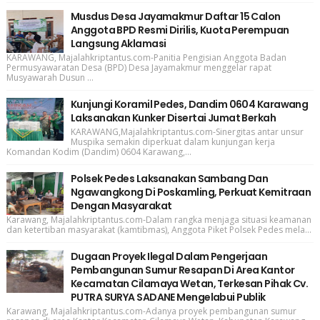
Musdus Desa Jayamakmur Daftar 15 Calon
Anggota BPD Resmi Dirilis, Kuota Perempuan
Langsung Aklamasi
KARAWANG, Majalahkriptantus.com-Panitia Pengisian Anggota Badan
Permusyawaratan Desa (BPD) Desa Jayamakmur menggelar rapat
Musyawarah Dusun ...
Kunjungi Koramil Pedes, Dandim 0604 Karawang
Laksanakan Kunker Disertai Jumat Berkah
KARAWANG,Majalahkriptantus.com-Sinergitas antar unsur
Muspika semakin diperkuat dalam kunjungan kerja
Komandan Kodim (Dandim) 0604 Karawang,...
Polsek Pedes Laksanakan Sambang Dan
Ngawangkong Di Poskamling, Perkuat Kemitraan
Dengan Masyarakat
Karawang, Majalahkriptantus.com-Dalam rangka menjaga situasi keamanan
dan ketertiban masyarakat (kamtibmas), Anggota Piket Polsek Pedes mela...
Dugaan Proyek Ilegal Dalam Pengerjaan
Pembangunan Sumur Resapan Di Area Kantor
Kecamatan Cilamaya Wetan, Terkesan Pihak Cv.
PUTRA SURYA SADANE Mengelabui Publik
Karawang, Majalahkriptantus.com-Adanya proyek pembangunan sumur