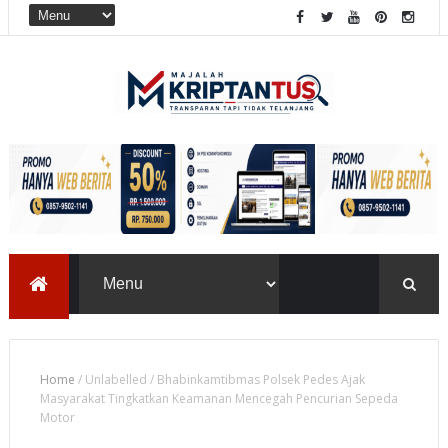
Home
/
Unlabelled
/
Bhabinkamtibmas Polsek Pedes Ajak
Masyarakat Tingkatkan Keamanan Mencegah Pencurian Sepeda
Motor