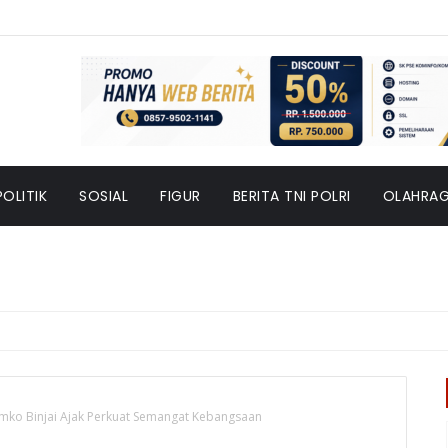
POLITIK
SOSIAL
FIGUR
BERITA TNI POLRI
OLAHRA
emko Binjai Ajak Perkuat Semangat Kebangsaan