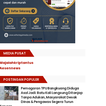
MEDIA PUSAT
Majalahkriptantus
Aesennews
POSTINGAN POPULER
Pemagaran TPU Bangkuang Diduga
Asal Jadi: Batu Kali Langsung Ditanjap
Tanpa Adukan, Masyarakat Desak
Dinas & Pengawas Segera Turun