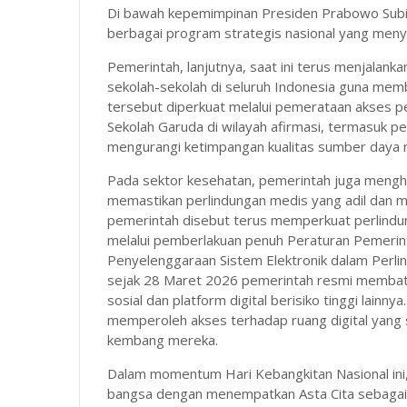
Di bawah kepemimpinan Presiden Prabowo Subian
berbagai program strategis nasional yang men
Pemerintah, lanjutnya, saat ini terus menjalank
sekolah-sekolah di seluruh Indonesia guna mem
tersebut diperkuat melalui pemerataan akses 
Sekolah Garuda di wilayah afirmasi, termasuk p
mengurangi ketimpangan kualitas sumber daya 
Pada sektor kesehatan, pemerintah juga mengha
memastikan perlindungan medis yang adil dan mer
pemerintah disebut terus memperkuat perlindung
melalui pemberlakuan penuh Peraturan Pemerin
Penyelenggaraan Sistem Elektronik dalam Perli
sejak 28 Maret 2026 pemerintah resmi membata
sosial dan platform digital berisiko tinggi lainn
memperoleh akses terhadap ruang digital yang 
kembang mereka.
Dalam momentum Hari Kebangkitan Nasional ini,
bangsa dengan menempatkan Asta Cita sebagai