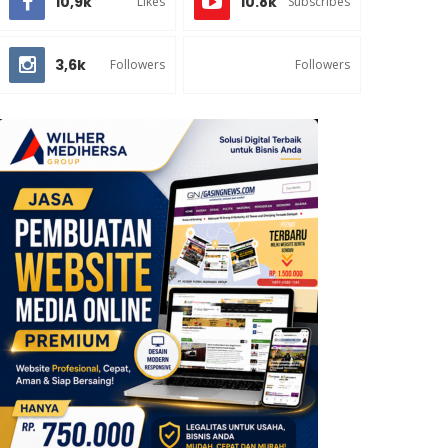
10,9k
10.8k
Likes
Subscribes
3,6k
Followers
Followers