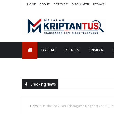
HOME
ABOUT
CONTACT
DISCLAIMER
REDAKSI
DAERAH
EKONOMI
KRIMINAL
INTERNASIONAL
Breaking News
Home
/
Unlabelled
/
Hari Kebangkitan Nasional ke-118, P