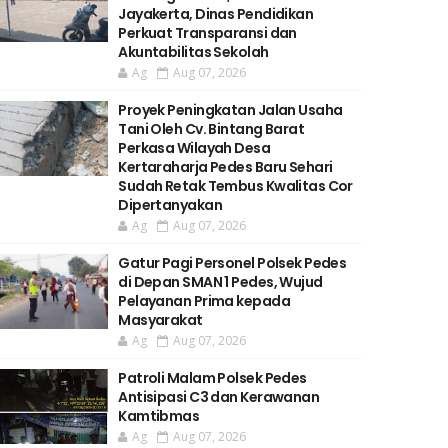
Jayakerta, Dinas Pendidikan
Perkuat Transparansi dan
Akuntabilitas Sekolah
Ag
Aug 07, 2026
Proyek Peningkatan Jalan Usaha
Tani Oleh Cv. Bintang Barat
Perkasa Wilayah Desa
Kertaraharja Pedes Baru Sehari
Sudah Retak Tembus Kwalitas Cor
Dipertanyakan
Ag
Aug 07, 2026
Gatur Pagi Personel Polsek Pedes
di Depan SMAN 1 Pedes, Wujud
Pelayanan Prima kepada
Masyarakat
Ag
Aug 07, 2026
Patroli Malam Polsek Pedes
Antisipasi C3 dan Kerawanan
Kamtibmas
Ag
Aug 07, 2026