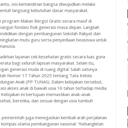
to, visi kemandirian bangsa diwujudkan melalui
yentuh langsung kebutuhan dasar masyarakat.
an program Makan Bergizi Gratis secara masif di
bangun fondasi fisik generasi masa depan. Langkah
pendidikan dengan pembangunan Sekolah Rakyat dan
eningkatan mutu guru serta penyediaan beasiswa untuk
manusia.
dirkan layanan cek kesehatan gratis secara luas guna
ata bagi seluruh lapisan masyarakat. Selain itu,
an generasi muda di ruang digital. Salah satunya
tah Nomor 17 Tahun 2025 tentang Tata Kelola
ndungan Anak (PP TUNAS). Dalam kebijakan tersebut,
si akses anak di bawah usia 16 tahun terhadap media
ya. Kebijakan ini bertujuan memastikan anak-anak
sehat, beretika, dan sesuai dengan usia tumbuh
 pemerintah juga menegaskan kembali arah perjalanan
 kompas utama pembangunan nasional. “Kebangkitan