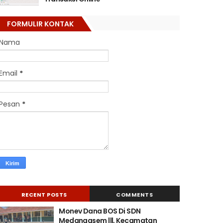
FORMULIR KONTAK
Nama
Email
*
Pesan
*
RECENT POSTS
COMMENTS
Monev Dana BOS Di SDN
Medangasem lll, Kecamatan