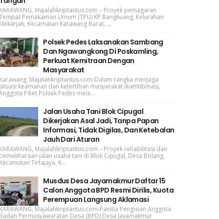
Tangan
KARAWANG, Majalahkriptantus.com – Proyek pemagaran
Tempat Pemakaman Umum (TPU) KP Bangkuang, Kelurahan
Mekarjati, Kecamatan Karawang Barat, ...
Polsek Pedes Laksanakan Sambang
Dan Ngawangkong Di Poskamling,
Perkuat Kemitraan Dengan
Masyarakat
Karawang, Majalahkriptantus.com-Dalam rangka menjaga
situasi keamanan dan ketertiban masyarakat (kamtibmas),
Anggota Piket Polsek Pedes mela...
Jalan Usaha Tani Blok Cipugal
Dikerjakan Asal Jadi, Tanpa Papan
Informasi, Tidak Digilas, Dan Ketebalan
Jauh Dari Aturan
KARAWANG, Majalahkriptantus.com – Proyek rehabilitasi dan
pemeliharaan jalan usaha tani di Blok Cipugal, Desa Bolang,
Kecamatan Tirtajaya, K...
Musdus Desa Jayamakmur Daftar 15
Calon Anggota BPD Resmi Dirilis, Kuota
Perempuan Langsung Aklamasi
KARAWANG, Majalahkriptantus.com-Panitia Pengisian Anggota
Badan Permusyawaratan Desa (BPD) Desa Jayamakmur