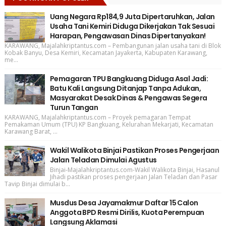
Uang Negara Rp184,9 Juta Dipertaruhkan, Jalan
Usaha Tani Kemiri Diduga Dikerjakan Tak Sesuai
Harapan, Pengawasan Dinas Dipertanyakan!
KARAWANG, Majalahkriptantus.com – Pembangunan jalan usaha tani di Blok
Kobak Banyu, Desa Kemiri, Kecamatan Jayakerta, Kabupaten Karawang,
me...
Pemagaran TPU Bangkuang Diduga Asal Jadi:
Batu Kali Langsung Ditanjap Tanpa Adukan,
Masyarakat Desak Dinas & Pengawas Segera
Turun Tangan
KARAWANG, Majalahkriptantus.com – Proyek pemagaran Tempat
Pemakaman Umum (TPU) KP Bangkuang, Kelurahan Mekarjati, Kecamatan
Karawang Barat, ...
Wakil Walikota Binjai Pastikan Proses Pengerjaan
Jalan Teladan Dimulai Agustus
Binjai-Majalahkriptantus.com-Wakil Walikota Binjai, Hasanul
Jihadi pastikan proses pengerjaan Jalan Teladan dan Pasar
Tavip Binjai dimulai b...
Musdus Desa Jayamakmur Daftar 15 Calon
Anggota BPD Resmi Dirilis, Kuota Perempuan
Langsung Aklamasi