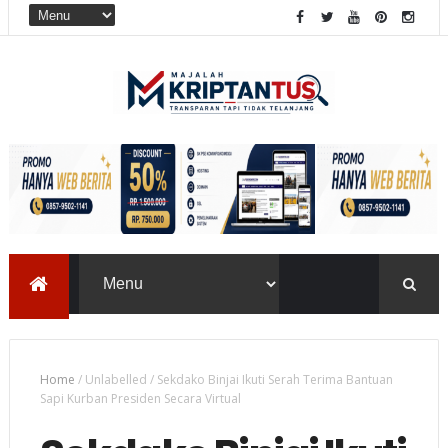
Home
/
Unlabelled
/
Sekdako Binjai Ikuti Serah Terima Bantuan
Sapi Kurban Presiden Secara Virtual