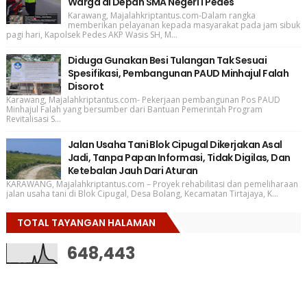
Warga di Depan SMA Negeri 1 Pedes
Karawang, Majalahkriptantus.com-Dalam rangka
memberikan pelayanan kepada masyarakat pada jam sibuk
pagi hari, Kapolsek Pedes AKP Wasis SH, M...
Diduga Gunakan Besi Tulangan Tak Sesuai
Spesifikasi, Pembangunan PAUD Minhajul Falah
Disorot
Karawang, Majalahkriptantus.com- Pekerjaan pembangunan Pos PAUD
Minhajul Falah yang bersumber dari Bantuan Pemerintah Program
Revitalisasi S...
Jalan Usaha Tani Blok Cipugal Dikerjakan Asal
Jadi, Tanpa Papan Informasi, Tidak Digilas, Dan
Ketebalan Jauh Dari Aturan
KARAWANG, Majalahkriptantus.com – Proyek rehabilitasi dan pemeliharaan
jalan usaha tani di Blok Cipugal, Desa Bolang, Kecamatan Tirtajaya, K...
TOTAL TAYANGAN HALAMAN
648,443