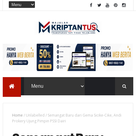
Home
/
Unlabelled
/
Semangat Baru dari Gema Sicike-Cike, Andi
Prokery Ujung Pimpin PSSI Dairi