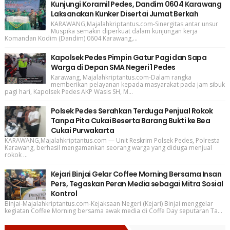
Kunjungi Koramil Pedes, Dandim 0604 Karawang
Laksanakan Kunker Disertai Jumat Berkah
KARAWANG,Majalahkriptantus.com-Sinergitas antar unsur
Muspika semakin diperkuat dalam kunjungan kerja
Komandan Kodim (Dandim) 0604 Karawang,...
Kapolsek Pedes Pimpin Gatur Pagi dan Sapa
Warga di Depan SMA Negeri 1 Pedes
Karawang, Majalahkriptantus.com-Dalam rangka
memberikan pelayanan kepada masyarakat pada jam sibuk
pagi hari, Kapolsek Pedes AKP Wasis SH, M...
Polsek Pedes Serahkan Terduga Penjual Rokok
Tanpa Pita Cukai Beserta Barang Bukti ke Bea
Cukai Purwakarta
KARAWANG,Majalahkriptantus.com — Unit Reskrim Polsek Pedes, Polresta
Karawang, berhasil mengamankan seorang warga yang diduga menjual
rokok ...
Kejari Binjai Gelar Coffee Morning Bersama Insan
Pers, Tegaskan Peran Media sebagai Mitra Sosial
Kontrol
Binjai-Majalahkriptantus.com-Kejaksaan Negeri (Kejari) Binjai menggelar
kegiatan Coffee Morning bersama awak media di Coffe Day seputaran Ta...