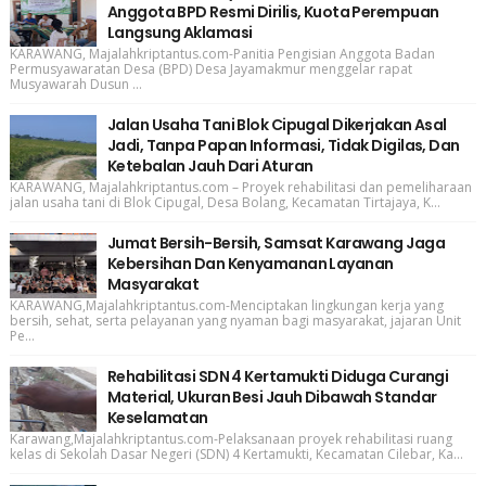
Anggota BPD Resmi Dirilis, Kuota Perempuan
Langsung Aklamasi
KARAWANG, Majalahkriptantus.com-Panitia Pengisian Anggota Badan
Permusyawaratan Desa (BPD) Desa Jayamakmur menggelar rapat
Musyawarah Dusun ...
Jalan Usaha Tani Blok Cipugal Dikerjakan Asal
Jadi, Tanpa Papan Informasi, Tidak Digilas, Dan
Ketebalan Jauh Dari Aturan
KARAWANG, Majalahkriptantus.com – Proyek rehabilitasi dan pemeliharaan
jalan usaha tani di Blok Cipugal, Desa Bolang, Kecamatan Tirtajaya, K...
Jumat Bersih-Bersih, Samsat Karawang Jaga
Kebersihan Dan Kenyamanan Layanan
Masyarakat
KARAWANG,Majalahkriptantus.com-Menciptakan lingkungan kerja yang
bersih, sehat, serta pelayanan yang nyaman bagi masyarakat, jajaran Unit
Pe...
Rehabilitasi SDN 4 Kertamukti Diduga Curangi
Material, Ukuran Besi Jauh Dibawah Standar
Keselamatan
Karawang,Majalahkriptantus.com-Pelaksanaan proyek rehabilitasi ruang
kelas di Sekolah Dasar Negeri (SDN) 4 Kertamukti, Kecamatan Cilebar, Ka...