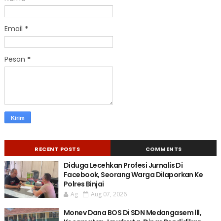
Email
*
Pesan
*
RECENT POSTS
COMMENTS
Diduga Lecehkan Profesi Jurnalis Di
Facebook, Seorang Warga Dilaporkan Ke
Polres Binjai
Ag
Aug 07, 2026
Monev Dana BOS Di SDN Medangasem lll,