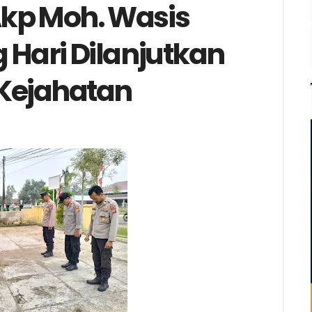
Akp Moh. Wasis
 Hari Dilanjutkan
i Kejahatan