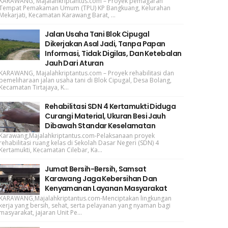
KARAWANG, Majalahkriptantus.com – Proyek pemagaran
Tempat Pemakaman Umum (TPU) KP Bangkuang, Kelurahan
Mekarjati, Kecamatan Karawang Barat, ...
Jalan Usaha Tani Blok Cipugal
Dikerjakan Asal Jadi, Tanpa Papan
Informasi, Tidak Digilas, Dan Ketebalan
Jauh Dari Aturan
KARAWANG, Majalahkriptantus.com – Proyek rehabilitasi dan
pemeliharaan jalan usaha tani di Blok Cipugal, Desa Bolang,
Kecamatan Tirtajaya, K...
Rehabilitasi SDN 4 Kertamukti Diduga
Curangi Material, Ukuran Besi Jauh
Dibawah Standar Keselamatan
Karawang,Majalahkriptantus.com-Pelaksanaan proyek
rehabilitasi ruang kelas di Sekolah Dasar Negeri (SDN) 4
Kertamukti, Kecamatan Cilebar, Ka...
Jumat Bersih-Bersih, Samsat
Karawang Jaga Kebersihan Dan
Kenyamanan Layanan Masyarakat
KARAWANG,Majalahkriptantus.com-Menciptakan lingkungan
kerja yang bersih, sehat, serta pelayanan yang nyaman bagi
masyarakat, jajaran Unit Pe...