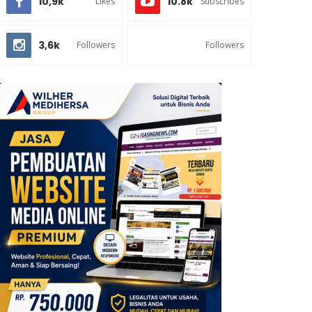
10,9k
10.8k
Likes
Subscribes
3,6k
Followers
Followers