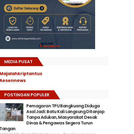
MEDIA PUSAT
Majalahkriptantus
Aesennews
POSTINGAN POPULER
Pemagaran TPU Bangkuang Diduga
Asal Jadi: Batu Kali Langsung Ditanjap
Tanpa Adukan, Masyarakat Desak
Dinas & Pengawas Segera Turun
Tangan