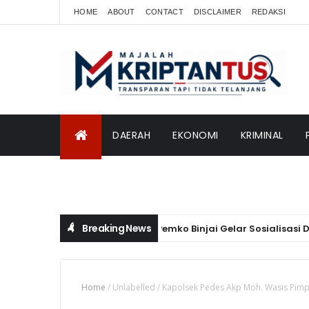
HOME
ABOUT
CONTACT
DISCLAIMER
REDAKSI
DAERAH
EKONOMI
KRIMINAL
INTERNASIONAL
Breaking News
Pemko Binjai Gelar Sosialisasi Dan Pe
KARAWANG
Home
/
Unlabelled
/
Kapolsek Pedes Akp Moh. Wasis Pimpin