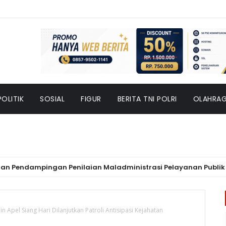
POLITIK
SOSIAL
FIGUR
BERITA TNI POLRI
OLAHRA
ndampingan Penilaian Maladministrasi Pelayanan Publik 2026,
 Apel Siang Hari Dilanjutkan Patroli Antisipasi Kejahatan