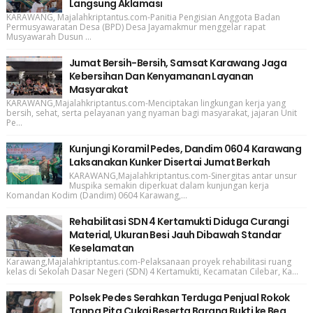
Langsung Aklamasi
KARAWANG, Majalahkriptantus.com-Panitia Pengisian Anggota Badan
Permusyawaratan Desa (BPD) Desa Jayamakmur menggelar rapat
Musyawarah Dusun ...
Jumat Bersih-Bersih, Samsat Karawang Jaga
Kebersihan Dan Kenyamanan Layanan
Masyarakat
KARAWANG,Majalahkriptantus.com-Menciptakan lingkungan kerja yang
bersih, sehat, serta pelayanan yang nyaman bagi masyarakat, jajaran Unit
Pe...
Kunjungi Koramil Pedes, Dandim 0604 Karawang
Laksanakan Kunker Disertai Jumat Berkah
KARAWANG,Majalahkriptantus.com-Sinergitas antar unsur
Muspika semakin diperkuat dalam kunjungan kerja
Komandan Kodim (Dandim) 0604 Karawang,...
Rehabilitasi SDN 4 Kertamukti Diduga Curangi
Material, Ukuran Besi Jauh Dibawah Standar
Keselamatan
Karawang,Majalahkriptantus.com-Pelaksanaan proyek rehabilitasi ruang
kelas di Sekolah Dasar Negeri (SDN) 4 Kertamukti, Kecamatan Cilebar, Ka...
Polsek Pedes Serahkan Terduga Penjual Rokok
Tanpa Pita Cukai Beserta Barang Bukti ke Bea