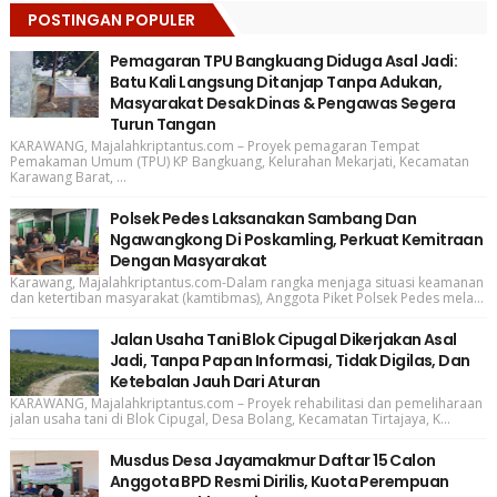
POSTINGAN POPULER
Pemagaran TPU Bangkuang Diduga Asal Jadi:
Batu Kali Langsung Ditanjap Tanpa Adukan,
Masyarakat Desak Dinas & Pengawas Segera
Turun Tangan
KARAWANG, Majalahkriptantus.com – Proyek pemagaran Tempat
Pemakaman Umum (TPU) KP Bangkuang, Kelurahan Mekarjati, Kecamatan
Karawang Barat, ...
Polsek Pedes Laksanakan Sambang Dan
Ngawangkong Di Poskamling, Perkuat Kemitraan
Dengan Masyarakat
Karawang, Majalahkriptantus.com-Dalam rangka menjaga situasi keamanan
dan ketertiban masyarakat (kamtibmas), Anggota Piket Polsek Pedes mela...
Jalan Usaha Tani Blok Cipugal Dikerjakan Asal
Jadi, Tanpa Papan Informasi, Tidak Digilas, Dan
Ketebalan Jauh Dari Aturan
KARAWANG, Majalahkriptantus.com – Proyek rehabilitasi dan pemeliharaan
jalan usaha tani di Blok Cipugal, Desa Bolang, Kecamatan Tirtajaya, K...
Musdus Desa Jayamakmur Daftar 15 Calon
Anggota BPD Resmi Dirilis, Kuota Perempuan