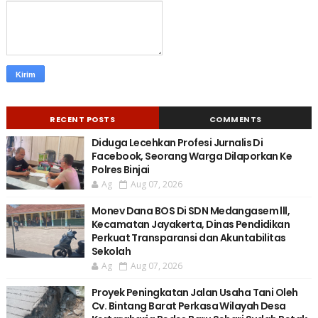
RECENT POSTS
COMMENTS
Diduga Lecehkan Profesi Jurnalis Di
Facebook, Seorang Warga Dilaporkan Ke
Polres Binjai
Ag
Aug 07, 2026
Monev Dana BOS Di SDN Medangasem lll,
Kecamatan Jayakerta, Dinas Pendidikan
Perkuat Transparansi dan Akuntabilitas
Sekolah
Ag
Aug 07, 2026
Proyek Peningkatan Jalan Usaha Tani Oleh
Cv. Bintang Barat Perkasa Wilayah Desa