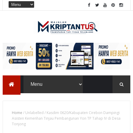
Home
/
Unlabelled
/
Kasdim 0620/Kabupaten Cirebon Dampingi
Asisten Kemenhan Tinjau Pembangunan Yon TP Tahap IV di Desa
Tonjong