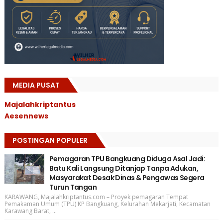
MEDIA PUSAT
Majalahkriptantus
Aesennews
POSTINGAN POPULER
Pemagaran TPU Bangkuang Diduga Asal Jadi:
Batu Kali Langsung Ditanjap Tanpa Adukan,
Masyarakat Desak Dinas & Pengawas Segera
Turun Tangan
KARAWANG, Majalahkriptantus.com – Proyek pemagaran Tempat
Pemakaman Umum (TPU) KP Bangkuang, Kelurahan Mekarjati, Kecamatan
Karawang Barat, ...