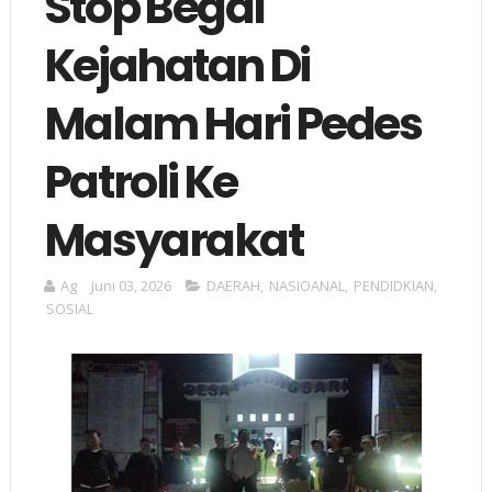
Stop Begal
Kejahatan Di
Malam Hari Pedes
Patroli Ke
Masyarakat
Ag
Juni 03, 2026
DAERAH
,
NASIOANAL
,
PENDIDKIAN
,
SOSIAL