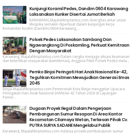
Kunjungi Koramil Pedes, Dandim 0604 Karawang
Laksanakan Kunker Disertai Jumat Berkah
KARAWANG,Majalahkriptantus.com-Sinergitas antar unsur
Muspika semakin diperkuat dalam kunjungan kerja
Komandan Kodim (Dandim) 0604 Karawang,...
Polsek Pedes Laksanakan Sambang Dan
Ngawangkong Di Poskamling, Perkuat Kemitraan
Dengan Masyarakat
Karawang, Majalahkriptantus.com-Dalam rangka menjaga situasi keamanan
dan ketertiban masyarakat (kamtibmas), Anggota Piket Polsek Pedes mela...
Pemko Binjai Peringati Hari Anak Nasional Ke-42,
Teguhkan Komitmen Mewujudkan Generasi Emas
2045
Binjai-Majalahkriptantus.com-Pemerintah Kota Binjai menggelar Upacara
Peringatan Hari Anak Nasional (HAN) ke-42 Tahun 2026 di Lapangan
Pemer...
Dugaan Proyek Ilegal Dalam Pengerjaan
Pembangunan Sumur Resapan Di Area Kantor
Kecamatan Cilamaya Wetan, Terkesan Pihak Cv.
PUTRA SURYA SADANE Mengelabui Publik
Karawang, Majalahkriptantus.com-Adanya proyek pembangunan sumur