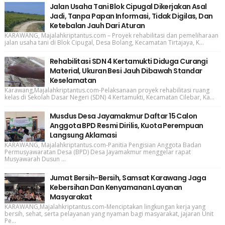
Jalan Usaha Tani Blok Cipugal Dikerjakan Asal
Jadi, Tanpa Papan Informasi, Tidak Digilas, Dan
Ketebalan Jauh Dari Aturan
KARAWANG, Majalahkriptantus.com – Proyek rehabilitasi dan pemeliharaan
jalan usaha tani di Blok Cipugal, Desa Bolang, Kecamatan Tirtajaya, K...
Rehabilitasi SDN 4 Kertamukti Diduga Curangi
Material, Ukuran Besi Jauh Dibawah Standar
Keselamatan
Karawang,Majalahkriptantus.com-Pelaksanaan proyek rehabilitasi ruang
kelas di Sekolah Dasar Negeri (SDN) 4 Kertamukti, Kecamatan Cilebar, Ka...
Musdus Desa Jayamakmur Daftar 15 Calon
Anggota BPD Resmi Dirilis, Kuota Perempuan
Langsung Aklamasi
KARAWANG, Majalahkriptantus.com-Panitia Pengisian Anggota Badan
Permusyawaratan Desa (BPD) Desa Jayamakmur menggelar rapat
Musyawarah Dusun ...
Jumat Bersih-Bersih, Samsat Karawang Jaga
Kebersihan Dan Kenyamanan Layanan
Masyarakat
KARAWANG,Majalahkriptantus.com-Menciptakan lingkungan kerja yang
bersih, sehat, serta pelayanan yang nyaman bagi masyarakat, jajaran Unit
Pe...