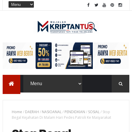
Home
/
DAERAH
/
NASIOANAL
/
PENDIDKIAN
/
SOSIAL
/
Stop
Begal Kejahatan Di Malam Hari Pedes Patroli Ke Masyarakat