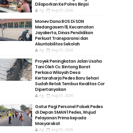
Dilaporkan Ke Polres Binjai
Ag
Aug 07, 2026
Monev Dana BOS Di SDN
Medangasem lll, Kecamatan
Jayakerta, Dinas Pendidikan
Perkuat Transparansi dan
Akuntabilitas Sekolah
Ag
Aug 07, 2026
Proyek Peningkatan Jalan Usaha
Tani Oleh Cv. Bintang Barat
Perkasa Wilayah Desa
Kertaraharja Pedes Baru Sehari
Sudah Retak Tembus Kwalitas Cor
Dipertanyakan
Ag
Aug 07, 2026
Gatur Pagi Personel Polsek Pedes
di Depan SMAN 1 Pedes, Wujud
Pelayanan Prima kepada
Masyarakat
Ag
Aug 07, 2026