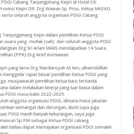
 PDGI Cabang Tanjungpinang Kepri di Hotel CK
 Provinsi Kepri DR. Drg Wawan Sp. Pros, Ketua MKEKG
, serta seluruh anggota organisasi PDGI Cabang
 Tanjungpinang Kepri dalam pemilihan Ketua PDGI
tan suara yang mutlak (sah) dari seluruh anggota PDGI
dangkan Drg Sri Ariani MARS mendapatkan 14 Suara.
ilihan (PPK) Drg Arief Kurniawan.
i yang lama Drg Mardiansyah M. kes, alhamdulillah
i menggelar rapat besar pemilihan Ketua PDGI yang
ngga musyawarah pemilihan ketua baru tertunda.
sana dalam melakukan kinerja yang luar biasa dalam
ua PDGI masa bakti 2022-2025.
uruh anggota organisasi PDGI, dimana masa jabatan
erikan semangat dan dorongan, disini saya juga
sasi PDGI masih banyak kekurangan, saya juga
i masruri Sp PM sebagai Ketua PDGI cabang
yakin beliau dapat memajukan organisasi PDGI semakin
akat.