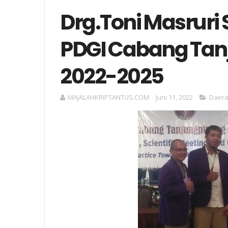
Drg.Toni Masruri 
PDGI Cabang Tanj
2022-2025
MAJALAHKRIPTANTUS.COM
Juni 11, 2022
Daer