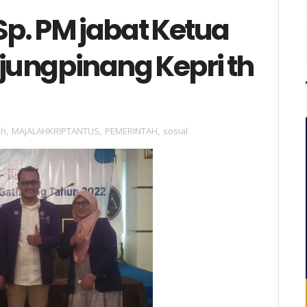
Sp. PM jabat Ketua
ungpinang Kepri th
ah
,
MAJALAHKRIPTANTUS
,
PEMERINTAH
,
sosial