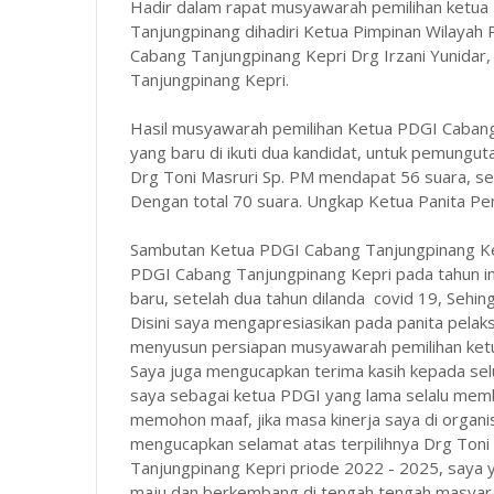
Hadir dalam rapat musyawarah pemilihan ketua
Tanjungpinang dihadiri Ketua Pimpinan Wilayah
Cabang Tanjungpinang Kepri Drg Irzani Yunidar
Tanjungpinang Kepri.
Hasil musyawarah pemilihan Ketua PDGI Cabang
yang baru di ikuti dua kandidat, untuk pemungu
Drg Toni Masruri Sp. PM mendapat 56 suara, se
Dengan total 70 suara. Ungkap Ketua Panita Pem
Sambutan Ketua PDGI Cabang Tanjungpinang Kepr
PDGI Cabang Tanjungpinang Kepri pada tahun in
baru, setelah dua tahun dilanda covid 19, Sehi
Disini saya mengapresiasikan pada panita pelak
menyusun persiapan musyawarah pemilihan ket
Saya juga mengucapkan terima kasih kepada sel
saya sebagai ketua PDGI yang lama selalu memb
memohon maaf, jika masa kinerja saya di organi
mengucapkan selamat atas terpilihnya Drg Ton
Tanjungpinang Kepri priode 2022 - 2025, saya 
maju dan berkembang di tengah tengah masyar