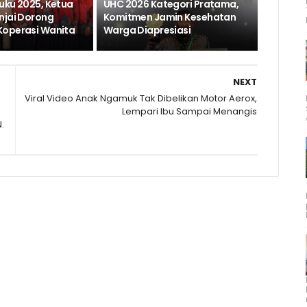
uku 2025, Ketua
UHC 2026 Kategori Pratama,
njai Dorong
Komitmen Jamin Kesehatan
Koperasi Wanita
Warga Diapresiasi
NEXT
Viral Video Anak Ngamuk Tak Dibelikan Motor Aerox,
Lempari Ibu Sampai Menangis
.