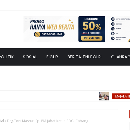
POLITIK
SOSIAL
FIGUR
BERITA TNI POLRI
OLAHRA
. MAJALAHKRIPTANTU
ial
/
Drg.Toni Masruri Sp. PM jabat Ketua PDGI Cabang