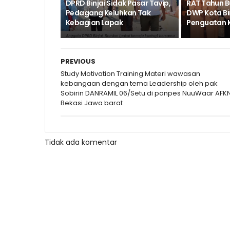
DPRD Binjai Sidak Pasar Tavip,
RAT Tahun B
Pedagang Keluhkan Tak
DWP Kota Bi
Kebagian Lapak
Penguatan 
PREVIOUS
Study Motivation Training:Materi wawasan
kebangaan dengan tema Leadership oleh pak
Sobirin DANRAMIL 06/Setu di ponpes NuuWaar AFKN
Bekasi Jawa barat
Tidak ada komentar