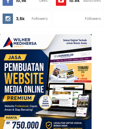
10,9k
10.8k
Likes
Subscribes
3,6k
Followers
Followers