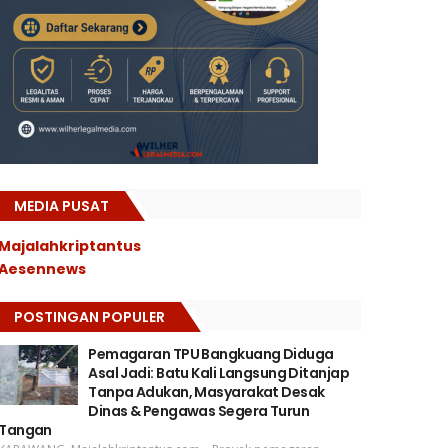
MEDIA PUSAT
Majalahkriptantus
Aesennews
POSTINGAN POPULER
Pemagaran TPU Bangkuang Diduga
Asal Jadi: Batu Kali Langsung Ditanjap
Tanpa Adukan, Masyarakat Desak
Dinas & Pengawas Segera Turun
Tangan