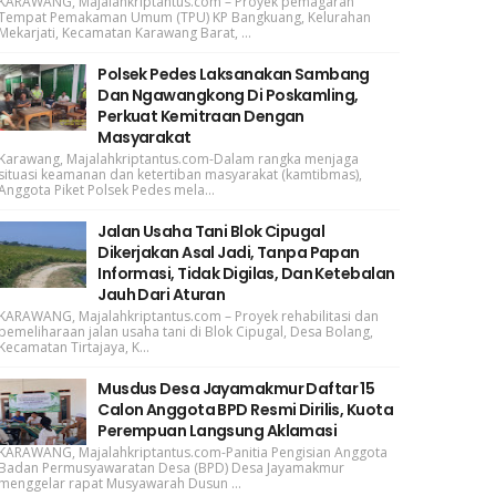
KARAWANG, Majalahkriptantus.com – Proyek pemagaran
Tempat Pemakaman Umum (TPU) KP Bangkuang, Kelurahan
Mekarjati, Kecamatan Karawang Barat, ...
Polsek Pedes Laksanakan Sambang
Dan Ngawangkong Di Poskamling,
Perkuat Kemitraan Dengan
Masyarakat
Karawang, Majalahkriptantus.com-Dalam rangka menjaga
situasi keamanan dan ketertiban masyarakat (kamtibmas),
Anggota Piket Polsek Pedes mela...
Jalan Usaha Tani Blok Cipugal
Dikerjakan Asal Jadi, Tanpa Papan
Informasi, Tidak Digilas, Dan Ketebalan
Jauh Dari Aturan
KARAWANG, Majalahkriptantus.com – Proyek rehabilitasi dan
pemeliharaan jalan usaha tani di Blok Cipugal, Desa Bolang,
Kecamatan Tirtajaya, K...
Musdus Desa Jayamakmur Daftar 15
Calon Anggota BPD Resmi Dirilis, Kuota
Perempuan Langsung Aklamasi
KARAWANG, Majalahkriptantus.com-Panitia Pengisian Anggota
Badan Permusyawaratan Desa (BPD) Desa Jayamakmur
menggelar rapat Musyawarah Dusun ...