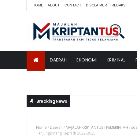
HOME
ABOUT
CONTACT
DISCLAIMER
REDAKSI
DAERAH
EKONOMI
KRIMINAL
INTERNASIONAL
Breaking News
Home
/
Daerah
/
MAJALAHKRIPTANTUS
/
PEMERINTAH
/
sos
Tanjungpinang Kepri th 2022-2025