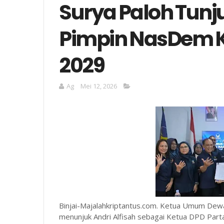
Surya Paloh Tunju
Pimpin NasDem Ko
2029
Ag
Mei 12, 2026
Binjai-Majalahkriptantus.com. Ketua Umum Dew
menunjuk Andri Alfisah sebagai Ketua DPD Part