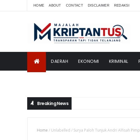
HOME
ABOUT
CONTACT
DISCLAIMER
REDAKSI
DAERAH
EKONOMI
KRIMINAL
INTERNASIONAL
Breaking News
Home
/
Unlabelled
/
Surya Paloh Tunjuk Andri Alfisah Pim