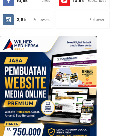
10,9k
10.8k
Likes
Subscribes
3,6k
Followers
Followers