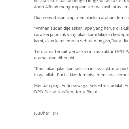
infrastruktur partai dengan lengkap serta utuh
Andri Alfisah mengucapkan terima kasih atas a
Dia menyatakan siap menjalankan arahan demi m
"Arahan sudah dijelaskan, apa yang harus dilak
cara kerja politik yang akan kami lakukan kedepa
kami, akan kami emban sebaik mungkin,"kata dia.
Terutama terkait perbaikan infrastruktur DPD Pa
utama akan dibenahi.
"Kami akan jalan kan seluruh infrastruktur di par
Insya allah, Partai Nasdem bisa mencapai keme
Mendampingi Andri sebagai Sekretaris adalah A
DPD Partai NasDem Kota Binjai.
(SuDharTar)