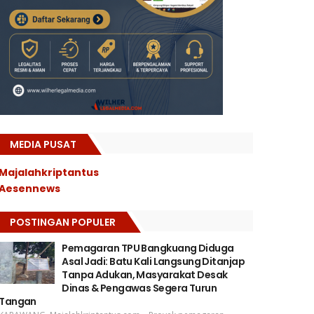
MEDIA PUSAT
Majalahkriptantus
Aesennews
POSTINGAN POPULER
Pemagaran TPU Bangkuang Diduga
Asal Jadi: Batu Kali Langsung Ditanjap
Tanpa Adukan, Masyarakat Desak
Dinas & Pengawas Segera Turun
Tangan