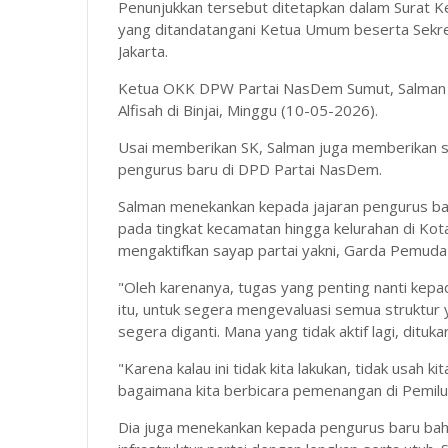
Penunjukkan tersebut ditetapkan dalam Sura
yang ditandatangani Ketua Umum beserta Sekret
Jakarta.
Ketua OKK DPW Partai NasDem Sumut, Salman G
Alfisah di Binjai, Minggu (10-05-2026).
Usai memberikan SK, Salman juga memberikan se
pengurus baru di DPD Partai NasDem.
Salman menekankan kepada jajaran pengurus b
pada tingkat kecamatan hingga kelurahan di Kota 
mengaktifkan sayap partai yakni, Garda Pemuda
"Oleh karenanya, tugas yang penting nanti kepa
itu, untuk segera mengevaluasi semua struktur 
segera diganti. Mana yang tidak aktif lagi, ditu
"Karena kalau ini tidak kita lakukan, tidak usah k
bagaimana kita berbicara pemenangan di Pemil
Dia juga menekankan kepada pengurus baru ba