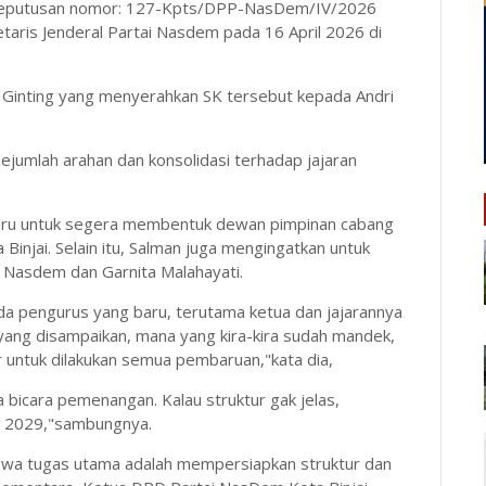
t Keputusan nomor: 127-Kpts/DPP-NasDem/IV/2026
aris Jenderal Partai Nasdem pada 16 April 2026 di
inting yang menyerahkan SK tersebut kepada Andri
jumlah arahan dan konsolidasi terhadap jajaran
aru untuk segera membentuk dewan pimpinan cabang
Binjai. Selain itu, Salman juga mengingatkan untuk
 Nasdem dan Garnita Malahayati.
da pengurus yang baru, terutama ketua dan jajarannya
yang disampaikan, mana yang kira-kira sudah mandek,
kar untuk dilakukan semua pembaruan,"kata dia,
ita bicara pemenangan. Kalau struktur gak jelas,
u 2029,"sambungnya.
hwa tugas utama adalah mempersiapkan struktur dan