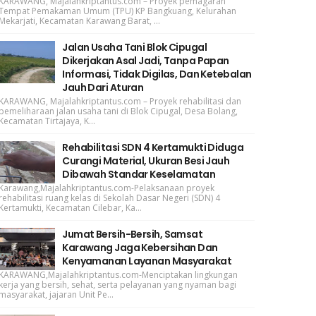
KARAWANG, Majalahkriptantus.com – Proyek pemagaran
Tempat Pemakaman Umum (TPU) KP Bangkuang, Kelurahan
Mekarjati, Kecamatan Karawang Barat, ...
Jalan Usaha Tani Blok Cipugal
Dikerjakan Asal Jadi, Tanpa Papan
Informasi, Tidak Digilas, Dan Ketebalan
Jauh Dari Aturan
KARAWANG, Majalahkriptantus.com – Proyek rehabilitasi dan
pemeliharaan jalan usaha tani di Blok Cipugal, Desa Bolang,
Kecamatan Tirtajaya, K...
Rehabilitasi SDN 4 Kertamukti Diduga
Curangi Material, Ukuran Besi Jauh
Dibawah Standar Keselamatan
Karawang,Majalahkriptantus.com-Pelaksanaan proyek
rehabilitasi ruang kelas di Sekolah Dasar Negeri (SDN) 4
Kertamukti, Kecamatan Cilebar, Ka...
Jumat Bersih-Bersih, Samsat
Karawang Jaga Kebersihan Dan
Kenyamanan Layanan Masyarakat
KARAWANG,Majalahkriptantus.com-Menciptakan lingkungan
kerja yang bersih, sehat, serta pelayanan yang nyaman bagi
masyarakat, jajaran Unit Pe...